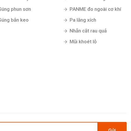
Súng phun sơn
PANME đo ngoài cơ khí
Súng bắn keo
Pa lăng xích
Nhẵn cắt rau quả
Mũi khoét lỗ
Gửi