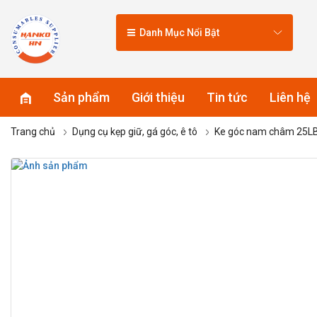
Danh Mục Nổi Bật
Sản phẩm
Giới thiệu
Tin tức
Liên hệ
Trang chủ
Dụng cụ kẹp giữ, gá góc, ê tô
Ke góc nam châm 25LBS