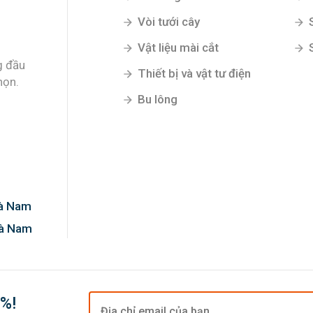
Vòi tưới cây
Vật liệu mài cắt
g đầu
Thiết bị và vật tư điện
họn.
Bu lông
Hà Nam
Hà Nam
0%!