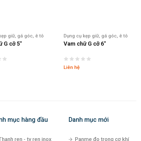
ẹp giữ, gá góc, ê tô
Dụng cụ kẹp giữ, gá góc, ê tô
 G cỡ 6″
Vam chữ G cỡ 8″
Liên hệ
nh mục hàng đầu
Danh mục mới
Thanh ren - ty ren inox
Panme đo trong cơ khí