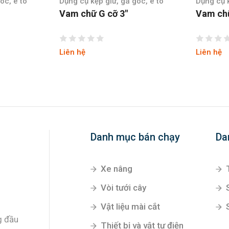
óc, ê tô
Dụng cụ kẹp giữ, gá góc, ê tô
Dụng cụ k
Vam chữ G cỡ 5″
Vam chữ
Liên hệ
Liên hệ
Danh mục bán chạy
Da
Xe nâng
Vòi tưới cây
Vật liệu mài cắt
g đầu
Thiết bị và vật tư điện