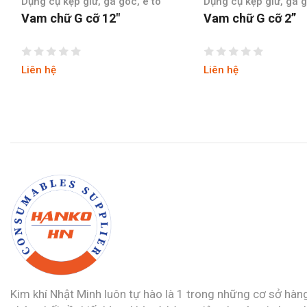
Dụng cụ kẹp giữ, gá góc, ê tô
Dụng cụ kẹp giữ, gá g
Vam chữ G cỡ 2”
Vam chữ G cỡ 3″
Liên hệ
Liên hệ
Kim khí Nhật Minh luôn tự hào là 1 trong những cơ sở hàn