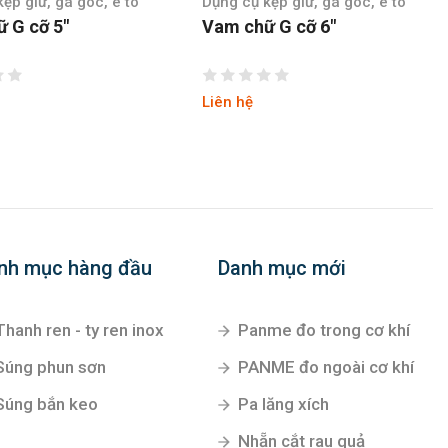
ẹp giữ, gá góc, ê tô
Dụng cụ kẹp giữ, gá góc, ê tô
 G cỡ 6″
Vam chữ G cỡ 8″
Liên hệ
nh mục hàng đầu
Danh mục mới
Thanh ren - ty ren inox
Panme đo trong cơ khí
Súng phun sơn
PANME đo ngoài cơ khí
Súng bắn keo
Pa lăng xích
Nhẵn cắt rau quả