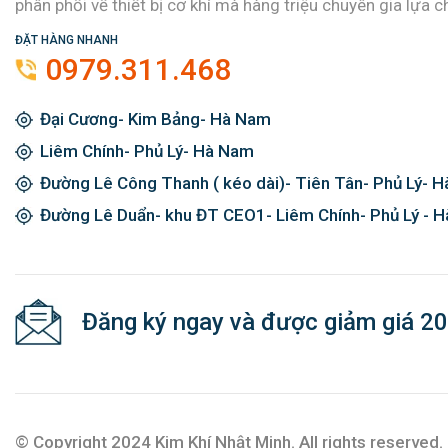
phân phối về thiết bị cơ khí mà hàng triệu chuyên gia lựa c
ĐẶT HÀNG NHANH
0979.311.468
Đại Cương- Kim Bảng- Hà Nam
Liêm Chính- Phủ Lý- Hà Nam
Đường Lê Công Thanh ( kéo dài)- Tiên Tân- Phủ Lý- 
Đường Lê Duẩn- khu ĐT CEO1- Liêm Chính- Phủ Lý - 
Đăng ký ngay và được giảm giá 2
© Copyright 2024 Kim Khí Nhật Minh. All rights reserved.