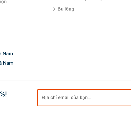
họn.
Bu lông
Hà Nam
Hà Nam
0%!