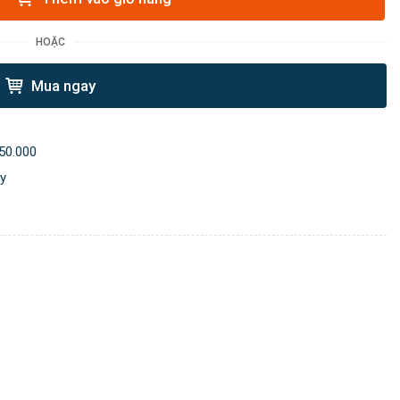
HOẶC
Mua ngay
50.000
ày