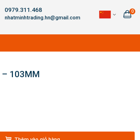
0979.311.468
0
nhatminhtrading.hn@gmail.com
H – 103MM
Thêm vào giỏ hàng