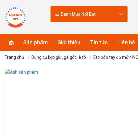
Danh Mục Nổi Bật
Sản phẩm
Giới thiệu
Tin tức
Liên hệ
Trang chủ
Dụng cụ kẹp giữ, gá góc, ê tô
Eto bóp tay độ mở 4I