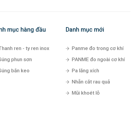
nh mục hàng đầu
Danh mục mới
Thanh ren - ty ren inox
Panme đo trong cơ khí
Súng phun sơn
PANME đo ngoài cơ khí
Súng bắn keo
Pa lăng xích
Nhẵn cắt rau quả
Mũi khoét lỗ