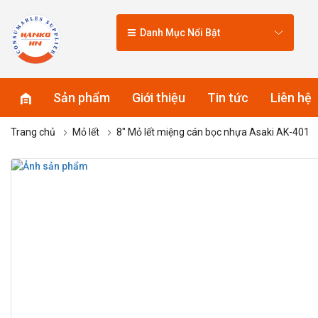
Danh Mục Nổi Bật
Sản phẩm
Giới thiệu
Tin tức
Liên hệ
Trang chủ
Mỏ lết
8″ Mỏ lết miệng cán bọc nhựa Asaki AK-401