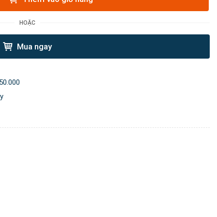
HOẶC
Mua ngay
50.000
ày