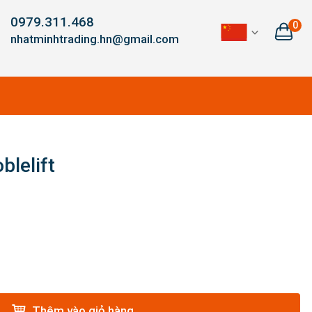
0979.311.468
0
nhatminhtrading.hn@gmail.com
lelift
Thêm vào giỏ hàng