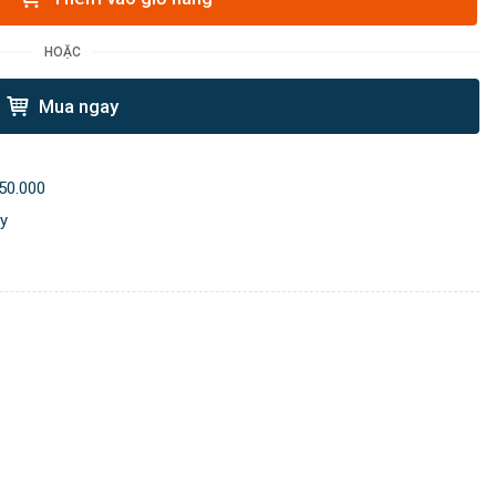
HOẶC
Mua ngay
50.000
ày