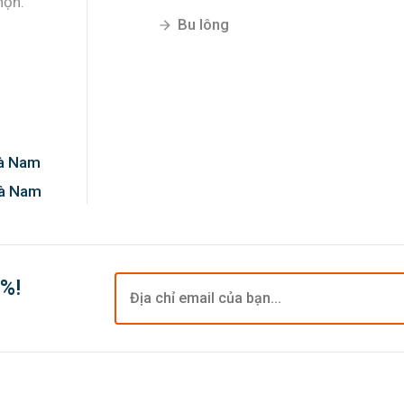
họn.
Bu lông
Hà Nam
Hà Nam
0%!