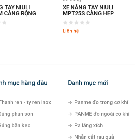
G TAY NIULI
XE NÂNG TAY NIULI
M CÀNG RỘNG
MPT25S CÀNG HẸP
Liên hệ
nh mục hàng đầu
Danh mục mới
Thanh ren - ty ren inox
Panme đo trong cơ khí
Súng phun sơn
PANME đo ngoài cơ khí
Súng bắn keo
Pa lăng xích
Nhẵn cắt rau quả