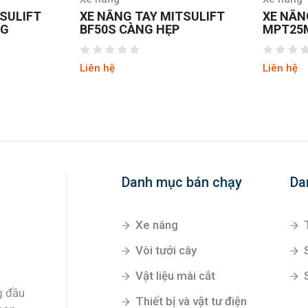
SULIFT
XE NÂNG TAY MITSULIFT
XE NÂN
NG
BF50S CÀNG HẸP
MPT25
Liên hệ
Liên hệ
Danh mục bán chạy
Da
Xe nâng
Vòi tưới cây
Vật liệu mài cắt
g đầu
Thiết bị và vật tư điện