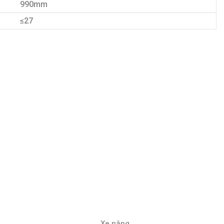
990mm
≤27
Xe nâng