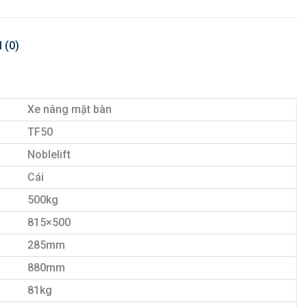
 (0)
Xe nâng mặt bàn
TF50
Noblelift
Cái
500kg
815×500
285mm
880mm
81kg