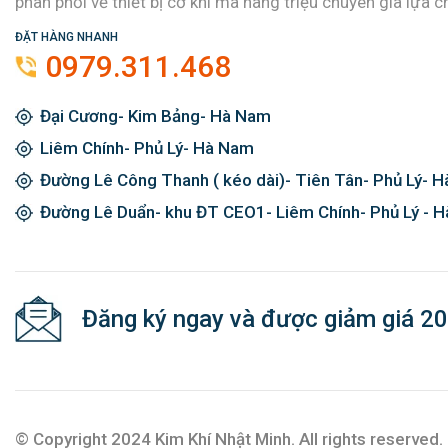
phân phối về thiết bị cơ khí mà hàng triệu chuyên gia lựa c
ĐẶT HÀNG NHANH
0979.311.468
Đại Cương- Kim Bảng- Hà Nam
Liêm Chính- Phủ Lý- Hà Nam
Đường Lê Công Thanh ( kéo dài)- Tiên Tân- Phủ Lý- 
Đường Lê Duẩn- khu ĐT CEO1- Liêm Chính- Phủ Lý - 
Đăng ký ngay và được giảm giá 2
© Copyright 2024 Kim Khí Nhật Minh. All rights reserved.