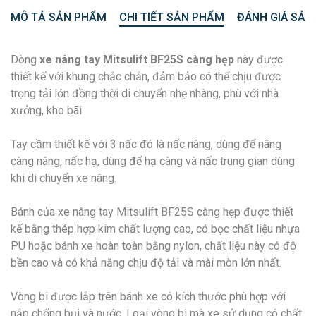
MÔ TẢ SẢN PHẨM
CHI TIẾT SẢN PHẨM
ĐÁNH GIÁ SẢN
Dòng
xe nâng tay Mitsulift BF25S càng hẹp
này được
thiết kế với khung chắc chắn, đảm bảo có thể chịu được
trọng tải lớn đồng thời di chuyển nhẹ nhàng, phù với nhà
xưởng, kho bãi.
Tay cầm thiết kế với 3 nấc đó là nấc nâng, dùng để nâng
càng nâng, nấc hạ, dùng để hạ càng và nấc trung gian dùng
khi di chuyển xe nâng.
Bánh của xe nâng tay Mitsulift BF25S càng hẹp được thiết
kế bằng thép hợp kim chất lượng cao, có bọc chất liệu nhựa
PU hoặc bánh xe hoàn toàn bằng nylon, chất liệu này có độ
bền cao và có khả năng chịu độ tải và mài mòn lớn nhất.
Vòng bi được lắp trên bánh xe có kích thước phù hợp với
nắp chống bụi và nước. Loại vòng bi mà xe sử dụng có chất