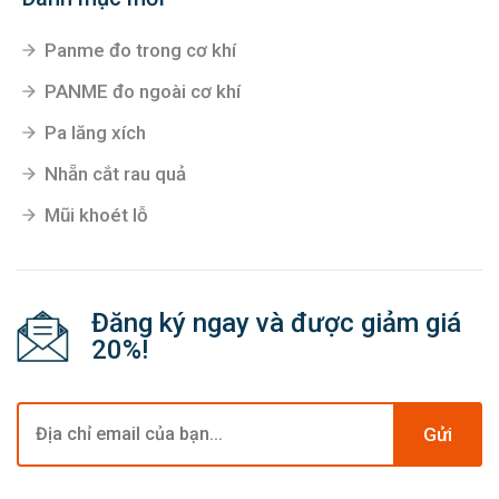
Súng phun sơn
Súng bắn keo
Danh mục mới
Panme đo trong cơ khí
PANME đo ngoài cơ khí
Pa lăng xích
Nhẵn cắt rau quả
Mũi khoét lỗ
Đăng ký ngay và được giảm giá
20%!