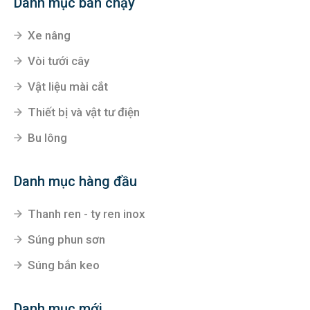
Hà Nam
Đường Lê Duẩn- khu ĐT CEO1- Liêm Chính- Phủ Lý -
Hà Nam
Danh mục bán chạy
Xe nâng
Vòi tưới cây
Vật liệu mài cắt
Thiết bị và vật tư điện
Bu lông
Danh mục hàng đầu
Thanh ren - ty ren inox