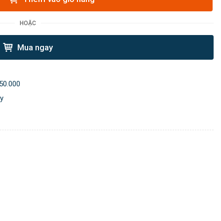
HOẶC
Mua ngay
50.000
ày