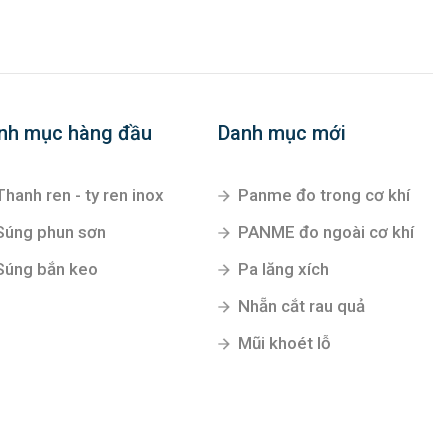
nh mục hàng đầu
Danh mục mới
Thanh ren - ty ren inox
Panme đo trong cơ khí
Súng phun sơn
PANME đo ngoài cơ khí
Súng bắn keo
Pa lăng xích
Nhẵn cắt rau quả
Mũi khoét lỗ