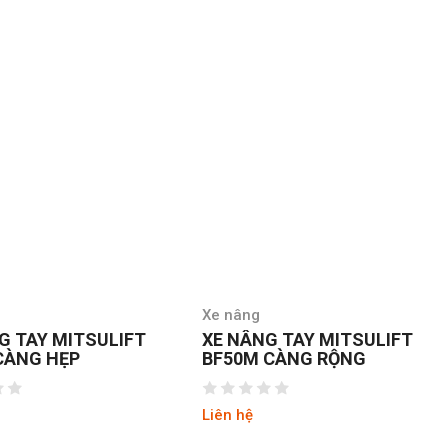
Xe nâng
Xe nâng
XE NÂNG TAY MITSULIFT
XE NÂNG TAY M
BF50M CÀNG RỘNG
BF50S CÀNG H
Liên hệ
Liên hệ