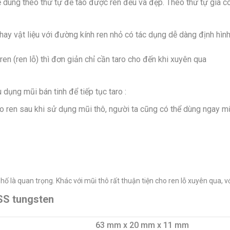
 dùng theo thứ tự để tao được ren đều và đẹp. Theo thứ tự gia cô
hay vật liệu với đường kính ren nhỏ có tác dụng dễ dàng định hình
en (ren lỗ) thì đơn giản chỉ cần taro cho đến khi xuyên qua
dụng mũi bán tinh để tiếp tục taro :
 tạo ren sau khi sử dụng mũi thô, người ta cũng có thể dùng ngay
ố là quan trọng. Khác với mũi thô rất thuận tiện cho ren lỗ xuyên qua, v
SS tungsten
63 mm x 20 mm x 11 mm