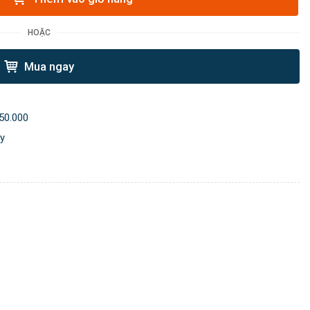
HOẶC
Mua ngay
50.000
ày