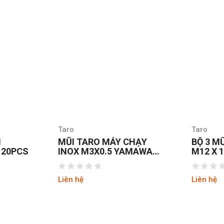
Taro
Taro
HẠY
BỘ 3 MŨI TARO TAY SKC
BỘ 3 M
MAWA
M12 X 1.75 NHẬT BẢN
M20 X 
Liên hệ
Liên hệ