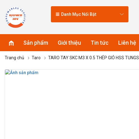
Danh Mục Nổi Bật
Sản phẩm
Giới thiệu
Tin tức
Liên hệ
Trang chủ
Taro
TARO TAY SKC M3 X 0.5 THÉP GIÓ HSS TUNG