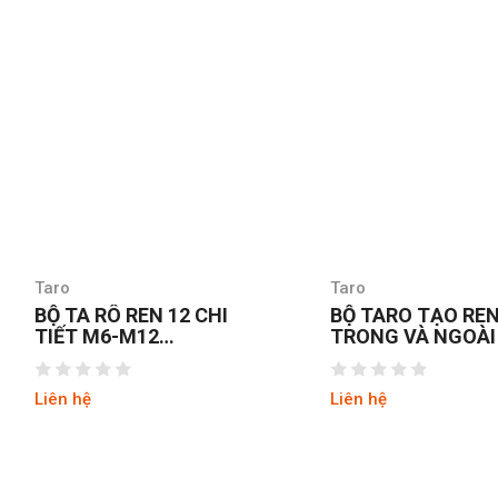
Taro
Taro
BỘ TARO TẠO REN
MŨI TARO MÁY C
TRONG VÀ NGOÀI 20PCS
INOX M3X0.5 YA
SUPP3.0G
Liên hệ
Liên hệ