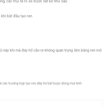
ng, các mũi ta rô sẽ được liệt kê như sau:
 khi bắt đầu tạo ren.
 mũi này khi mà đáy hố cần re không quan trọng lắm bằng ren mở
ới các trường hợp tạo ren đáy hố bắt buộc dùng mũi tinh.