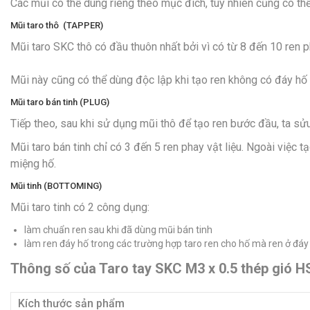
Các mũi có thể dùng riêng theo mục đích, tuy nhiên cũng có thể
Mũi taro thô (TAPPER)
Mũi taro SKC thô có đầu thuôn nhất bởi vì có từ 8 đến 10 ren p
Mũi này cũng có thể dùng độc lập khi tạo ren không có đáy hố r
Mũi taro bán tinh (PLUG)
Tiếp theo, sau khi sử dụng mũi thô để tạo ren bước đầu, ta sửu 
Mũi taro bán tinh chỉ có 3 đến 5 ren phay vật liệu. Ngoài việc
miệng hố.
Mũi tinh (BOTTOMING)
Mũi taro tinh có 2 công dụng:
làm chuẩn ren sau khi đã dùng mũi bán tinh
làm ren đáy hố trong các trường hợp taro ren cho hố mà ren ở đáy h
Thông số của Taro tay SKC M3 x 0.5 thép gió H
Kích thước sản phẩm