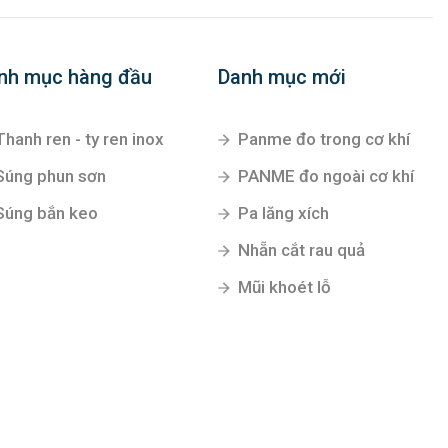
nh mục hàng đầu
Danh mục mới
Thanh ren - ty ren inox
Panme đo trong cơ khí
Súng phun sơn
PANME đo ngoài cơ khí
Súng bắn keo
Pa lăng xích
Nhẵn cắt rau quả
Mũi khoét lỗ