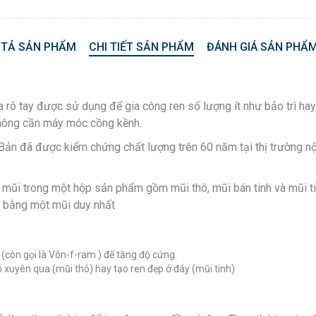
 TẢ SẢN PHẨM
CHI TIẾT SẢN PHẨM
ĐÁNH GIÁ SẢN PHẨM
 ta rô tay được sử dụng để gia công ren số lượng ít như bảo trì ha
 không cần máy móc cồng kềnh.
 đã được kiểm chứng chất lượng trên 60 năm tại thị trường nội đ
mũi trong một hộp sản phẩm gồm mũi thô, mũi bán tinh và mũi tin
o bằng một mũi duy nhất
(còn gọi là Vôn-f-ram ) để tăng độ cứng.
ỗ xuyên qua (mũi thô) hay tạo ren đẹp ở đáy (mũi tinh)