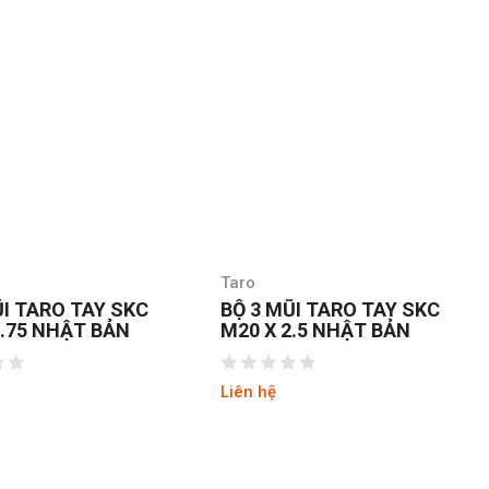
Taro
ŨI TARO TAY SKC
MŨI TA RÔ TAY SKC M6 X
2.5 NHẬT BẢN
1.0 NHẬT
Liên hệ