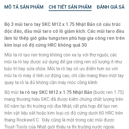
MÔ TẢ SẢN PHẨM
CHI TIẾT SẢN PHẨM
ĐÁNH GIÁ SẢN
Bộ 3 mũi taro tay SKC M12 x 1.75 Nhật Bản có cấu trúc
độc đáo, đầu mũi taro có lỗ giảm kích. Các mũi taro đều
làm từ thép gió giàu tungsten phù hợp gia công ren trên
kim loại có độ cứng HRC không quá 30
Mũi ta rô tạo ren trong không còn xa lạ với thợ nguội, các
mũi ta rô tay được sử dụng để gia công ren số lượng ít như
bảo trì hay sửa chữa. Mũi ta rô tay có ưu điểm hơn so với
mũi ta rô máy ở tính cơ động cao, chỉ cần mang theo một tay
quay ta rô la đủ không cần máy móc cồng kềnh.
Bộ mũi
ta rô tay SKC M12 x 1.75 Nhật Bản
(bước ren 1.75)
mang thương hiệu SKC đã được kiểm chứng chất lượng trên
60 năm tại thị trường nội địa Nhật, rất phù hợp để tạo ren
trên vật liệu sắt hoặc kim loại có độ cứng dưới 60 HRC trên
thang Rockwell C. Đây cũng là một trong các mũi được
Trust-Tools của Nhật giới thiệu ra thị trường nước ngoài.