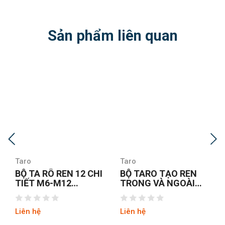
Sản phẩm liên quan
Taro
Taro
BỘ TARO TẠO REN
MŨI TARO MÁY CHẠY
TRONG VÀ NGOÀI
INOX M3X0.5
20PCS
YAMAWA SUPP3.0G
Liên hệ
Liên hệ