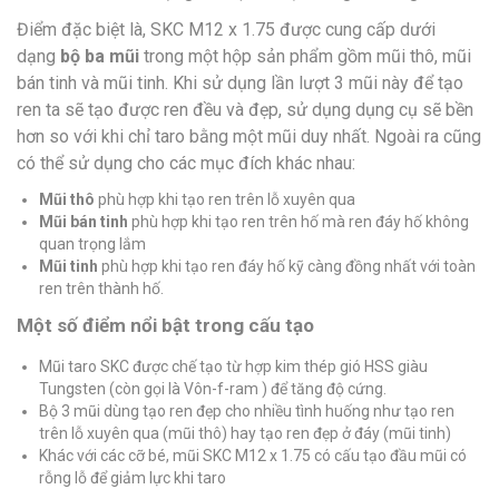
Điểm đặc biệt là, SKC M12 x 1.75 được cung cấp dưới
dạng
bộ ba mũi
trong một hộp sản phẩm gồm mũi thô, mũi
bán tinh và mũi tinh. Khi sử dụng lần lượt 3 mũi này để tạo
ren ta sẽ tạo được ren đều và đẹp, sử dụng dụng cụ sẽ bền
hơn so với khi chỉ taro bằng một mũi duy nhất. Ngoài ra cũng
có thể sử dụng cho các mục đích khác nhau:
Mũi thô
phù hợp khi tạo ren trên lỗ xuyên qua
Mũi bán tinh
phù hợp khi tạo ren trên hố mà ren đáy hố không
quan trọng lắm
Mũi tinh
phù hợp khi tạo ren đáy hố kỹ càng đồng nhất với toàn
ren trên thành hố.
Một số điểm nổi bật trong cấu tạo
Mũi taro SKC được chế tạo từ hợp kim thép gió HSS giàu
Tungsten (còn gọi là Vôn-f-ram ) để tăng độ cứng.
Bộ 3 mũi dùng tạo ren đẹp cho nhiều tình huống như tạo ren
trên lỗ xuyên qua (mũi thô) hay tạo ren đẹp ở đáy (mũi tinh)
Khác với các cỡ bé, mũi SKC M12 x 1.75 có cấu tạo đầu mũi có
rỗng lỗ để giảm lực khi taro