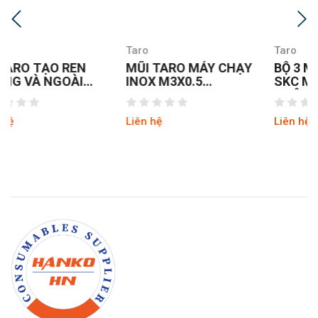
Taro
Taro
MŨI TARO MÁY CHẠY
BỘ 3 MŨI TARO TAY
INOX M3X0.5
SKC M12 X 1.75
YAMAWA SUPP3.0G
NHẬT BẢN
Liên hệ
Liên hệ