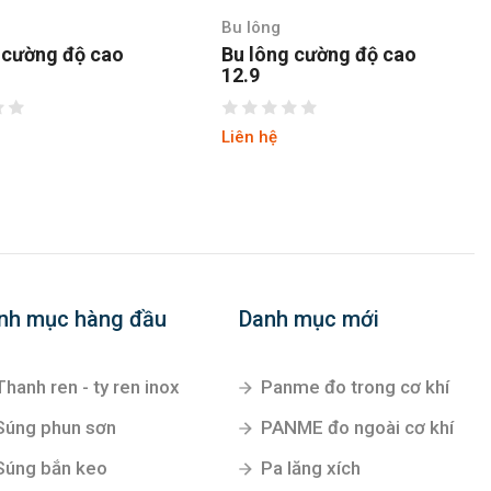
Bu lông
 cường độ cao
Bu lông cường độ cao
12.9
Liên hệ
nh mục hàng đầu
Danh mục mới
Thanh ren - ty ren inox
Panme đo trong cơ khí
Súng phun sơn
PANME đo ngoài cơ khí
Súng bắn keo
Pa lăng xích