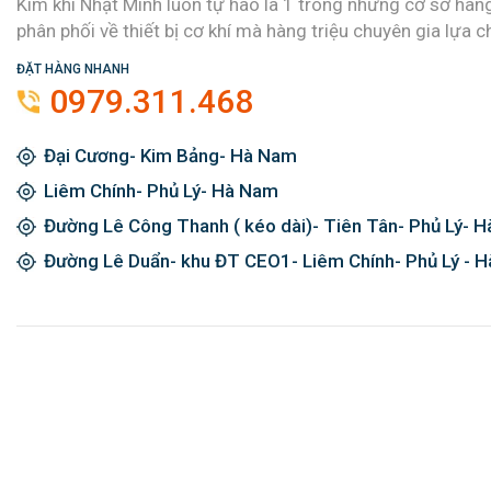
Kim khí Nhật Minh luôn tự hào là 1 trong những cơ sở hàn
phân phối về thiết bị cơ khí mà hàng triệu chuyên gia lựa c
ĐẶT HÀNG NHANH
0979.311.468
Đại Cương- Kim Bảng- Hà Nam
Liêm Chính- Phủ Lý- Hà Nam
Đường Lê Công Thanh ( kéo dài)- Tiên Tân- Phủ Lý- 
Đường Lê Duẩn- khu ĐT CEO1- Liêm Chính- Phủ Lý - 
Đăng ký ngay và được giảm giá 2