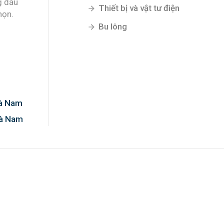
g đầu
Thiết bị và vật tư điện
họn.
Bu lông
Hà Nam
Hà Nam
0%!