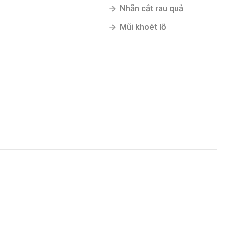
Nhẵn cắt rau quả
Mũi khoét lỗ
Gửi