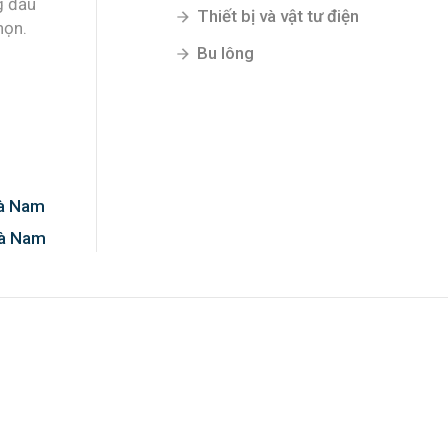
g đầu
Thiết bị và vật tư điện
họn.
Bu lông
Hà Nam
Hà Nam
0%!