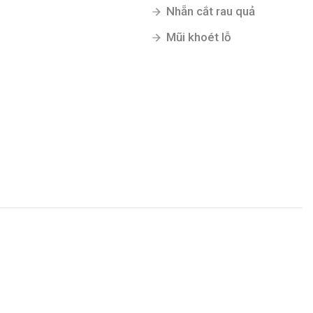
Nhẵn cắt rau quả
Mũi khoét lỗ
Gửi