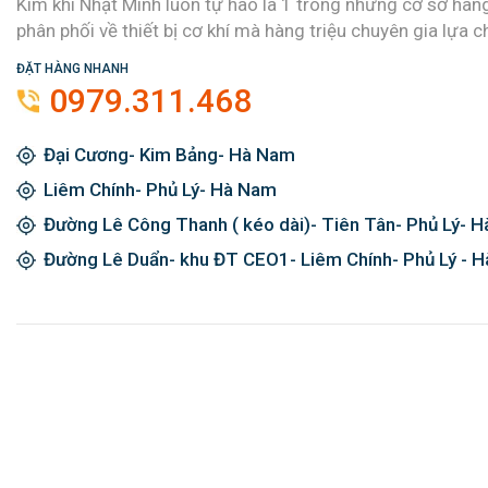
Kim khí Nhật Minh luôn tự hào là 1 trong những cơ sở hàn
phân phối về thiết bị cơ khí mà hàng triệu chuyên gia lựa c
ĐẶT HÀNG NHANH
0979.311.468
Đại Cương- Kim Bảng- Hà Nam
Liêm Chính- Phủ Lý- Hà Nam
Đường Lê Công Thanh ( kéo dài)- Tiên Tân- Phủ Lý- 
Đường Lê Duẩn- khu ĐT CEO1- Liêm Chính- Phủ Lý - 
Đăng ký ngay và được giảm giá 2