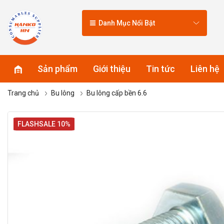
Danh Mục Nổi Bật
Sản phẩm
Giới thiệu
Tin tức
Liên hệ
Trang chủ
Bu lông
Bu lông cấp bền 6.6
FLASHSALE 10%