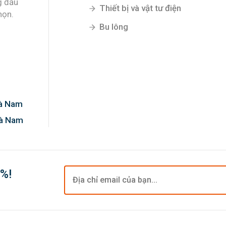
g đầu
Thiết bị và vật tư điện
họn.
Bu lông
Hà Nam
Hà Nam
0%!