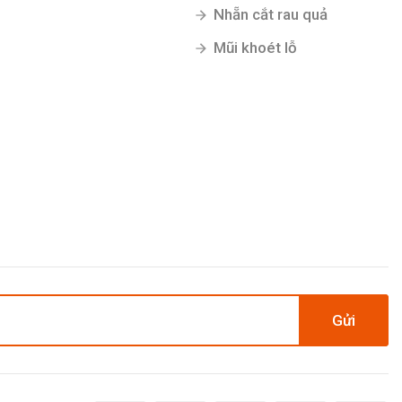
Nhẵn cắt rau quả
Mũi khoét lỗ
Gửi