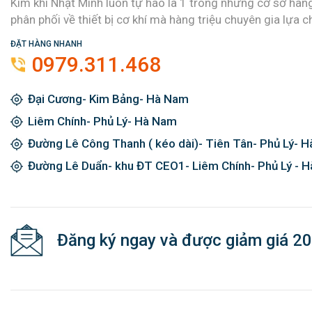
Kim khí Nhật Minh luôn tự hào là 1 trong những cơ sở hàn
phân phối về thiết bị cơ khí mà hàng triệu chuyên gia lựa c
ĐẶT HÀNG NHANH
0979.311.468
Đại Cương- Kim Bảng- Hà Nam
Liêm Chính- Phủ Lý- Hà Nam
Đường Lê Công Thanh ( kéo dài)- Tiên Tân- Phủ Lý- 
Đường Lê Duẩn- khu ĐT CEO1- Liêm Chính- Phủ Lý - 
Đăng ký ngay và được giảm giá 2