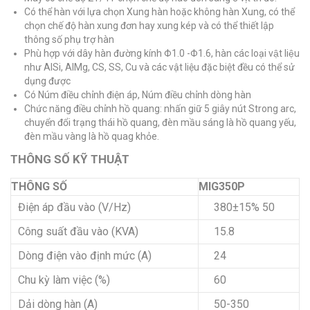
Có thể hàn với lựa chọn Xung hàn hoặc không hàn Xung, có thể
chọn chế độ hàn xung đơn hay xung kép và có thể thiết lập
thông số phụ trợ hàn
Phù hợp với dây hàn đường kính Φ1.0 -Φ1.6, hàn các loại vật liệu
như AlSi, AlMg, CS, SS, Cu và các vật liệu đặc biệt đều có thể sử
dụng được
Có Núm điều chỉnh điện áp, Núm điều chỉnh dòng hàn
Chức năng điều chỉnh hồ quang: nhấn giữ 5 giây nút Strong arc,
chuyển đổi trạng thái hồ quang, đèn mầu sáng là hồ quang yếu,
đèn mầu vàng là hồ quag khỏe.
THÔNG SỐ KỸ THUẬT
THÔNG SỐ
MIG350P
Điện áp đầu vào (V/Hz)
380±15% 50
Công suất đầu vào (KVA)
15.8
Dòng điện vào định mức (A)
24
Chu kỳ làm việc (%)
60
Dải dòng hàn (A)
50-350