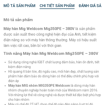
MÔ TẢ SẢN PHẨM
CHI TIẾT SẢN PHẨM
ĐÁNH GIÁ SẢN
Mô tả sản phẩm
Máy hàn Mig Weldcom Mig350PE – 380V
là sản phẩm
được sản xuất theo công nghệ hiện đại của Anh, tiết kiệm
điện năng so với máy hàn thông thường. Máy có hiệu suất
làm việc rất cao, bền bỉ với thời gian.
Tính năng Máy hàn Mig Weldcom Mig350PE – 380V
Sử dụng công nghệ IGBT chất lượng đảm bảo, hàn ổn định, tiết
kiệm điện năng
Hồ quang ít bắn tóe, độ ngấu cao, mối hàn đẹp, chất lượng sản
phẩm hàn đảm bảo do dòng hàn có thể điều chỉnh phù hợp với
điện áp
Máy hàn MIG nhôm MIG350PE Weldcom
là dòng máy hàn
nhôm chuyên nghiệp hoàn toàn mới của Weldcom năm 2016.
Với những lợi thế về công nghệ và được thiết kế đặc biệt phù hợp
cho hàn nhôm
Máy có chế độ 2T/4T chọn chế độ nào đèn sáng ở vịt trí đó.