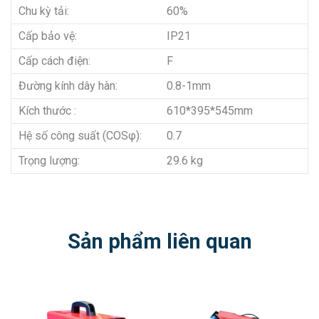
Chu kỳ tải:
60%
Cấp bảo vệ:
IP21
Cấp cách điện:
F
Đường kính dây hàn:
0.8-1mm
Kích thước :
610*395*545mm
Hệ số công suất (COSφ):
0.7
Trọng lượng:
29.6 kg
Sản phẩm liên quan