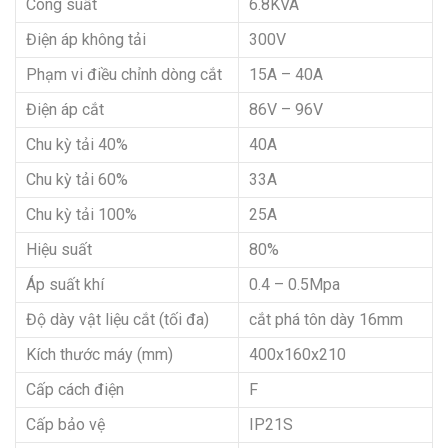
Công suất
6.8KVA
Điện áp không tải
300V
Phạm vi điều chỉnh dòng cắt
15A – 40A
Điện áp cắt
86V – 96V
Chu kỳ tải 40%
40A
Chu kỳ tải 60%
33A
Chu kỳ tải 100%
25A
Hiệu suất
80%
Áp suất khí
0.4 – 0.5Mpa
Độ dày vật liệu cắt (tối đa)
cắt phá tôn dày 16mm
Kích thước máy (mm)
400x160x210
Cấp cách điện
F
Cấp bảo vệ
IP21S