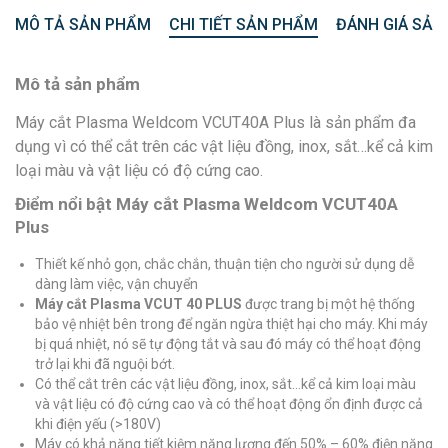
MÔ TẢ SẢN PHẨM
CHI TIẾT SẢN PHẨM
ĐÁNH GIÁ SẢN
Mô tả sản phẩm
Máy cắt Plasma Weldcom VCUT40A Plus là sản phẩm đa
dụng vì có thể cắt trên các vật liệu đồng, inox, sắt…kể cả kim
loại màu và vật liệu có độ cứng cao.
Điểm nổi bật Máy cắt Plasma Weldcom VCUT40A
Plus
Thiết kế nhỏ gọn, chắc chắn, thuận tiện cho người sử dụng dễ
dàng làm việc, vận chuyển
Máy cắt Plasma VCUT 40 PLUS
được trang bị một hệ thống
bảo vệ nhiệt bên trong để ngăn ngừa thiệt hại cho máy. Khi máy
bị quá nhiệt, nó sẽ tự động tắt và sau đó máy có thể hoạt động
trở lại khi đã nguội bớt.
Có thể cắt trên các vật liệu đồng, inox, sắt…kể cả kim loại màu
và vật liệu có độ cứng cao và có thể hoạt động ổn định được cả
khi điện yếu (>180V)
Máy có khả năng tiết kiệm năng lượng đến 50% – 60% điện năng