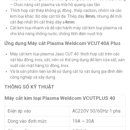
– Chức năng cắt plasma và mồi hồ quang cao tần
Thích hợp cắt thép không gỉ, đồng , thép cacbon, nhôm và các
kim loại khác. Độ dày cắt tối đa: Thép dày
8mm
, nhưng để mối
cắt đẹp nhất thì cắt thép dày
≤4mm
.
Cắt kim loại nhanh và dễ vận hành máy cắt kim loại plasma và
cho khả năng chống nước, chống tĩnh điện vượt trội
Ứng dụng Máy cắt Plasma Weldcom VCUT40A Plus
Máy cắt kim loại plasma Jasic CUT 40 thích hợp cắt trên các
vật liệu đồng, inox, sắt, nên có thể ứng dụng để làm cửa sắt, sản
xuất các mặt hàng từ đồng, Inox.
Và là sản phẩm tiện lợi để sử dụng cắt từ vật dụng gia đình đến
công nghiệp và xây dựng.
THÔNG SỐ KỸ THUẬT
Máy cắt kim loại Plasma Weldcom VCUTPLUS 40
Điện áp vào
AC220V 50/60Hz 1 pha
Dòng vào định mức
19A ~ 30A