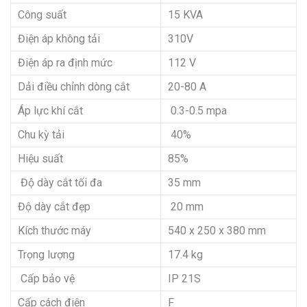
Công suất
15 KVA
Điện áp không tải
310V
Điện áp ra định mức
112 V
Dải điều chỉnh dòng cắt
20-80 A
Áp lực khí cắt
0.3-0.5 mpa
Chu kỳ tải
40%
Hiệu suất
85%
Độ dày cắt tối đa
35 mm
Độ dày cắt đẹp
20 mm
Kích thước máy
540 x 250 x 380 mm
Trọng lượng
17.4 kg
Cấp bảo vệ
IP 21S
Cấp cách điện
F