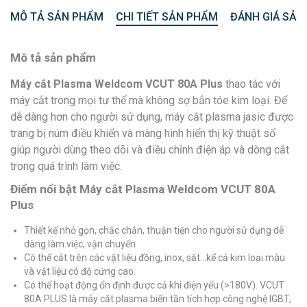
MÔ TẢ SẢN PHẨM
CHI TIẾT SẢN PHẨM
ĐÁNH GIÁ SẢN
Mô tả sản phẩm
Máy cắt Plasma Weldcom VCUT 80A Plus
thao tác với
máy cắt trong mọi tư thế mà không sợ bắn tóe kim loại. Để
dễ dàng hơn cho người sử dụng, máy cắt plasma jasic được
trang bị núm điều khiển và màng hình hiển thị kỹ thuật số
giúp người dùng theo dõi và điều chỉnh điện áp và dòng cắt
trong quá trình làm việc.
Điểm nổi bật Máy cắt Plasma Weldcom VCUT 80A
Plus
Thiết kế nhỏ gọn, chắc chắn, thuận tiện cho người sử dụng dễ
dàng làm việc, vận chuyển
Có thể cắt trên các vật liệu đồng, inox, sắt…kể cả kim loại màu
và vật liệu có độ cứng cao.
Có thể hoạt động ổn định được cả khi điện yếu (>180V). VCUT
80A PLUS là máy cắt plasma biến tần tích hợp công nghệ IGBT,