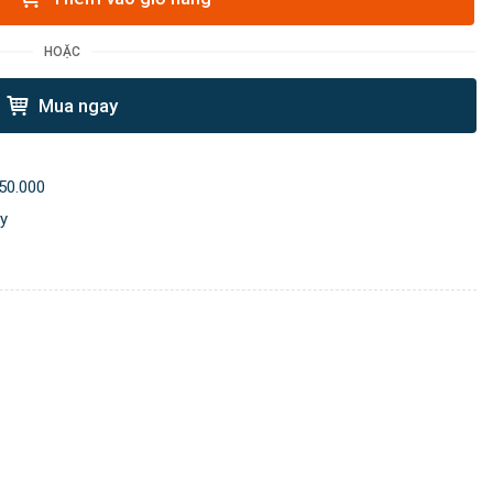
HOẶC
Mua ngay
50.000
ày