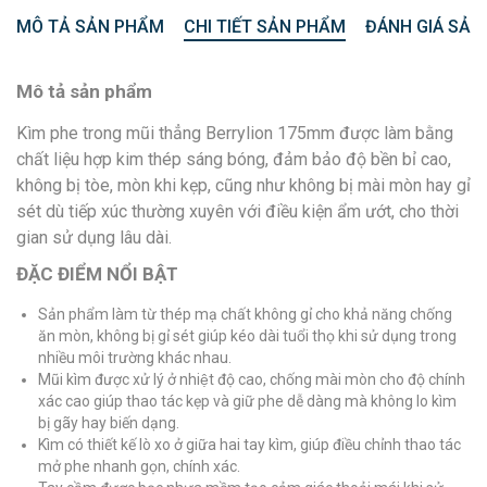
MÔ TẢ SẢN PHẨM
CHI TIẾT SẢN PHẨM
ĐÁNH GIÁ SẢN
Mô tả sản phẩm
Kìm phe trong mũi thẳng Berrylion 175mm được làm bằng
chất liệu hợp kim thép sáng bóng, đảm bảo độ bền bỉ cao,
không bị tòe, mòn khi kẹp, cũng như không bị mài mòn hay gỉ
sét dù tiếp xúc thường xuyên với điều kiện ẩm ướt, cho thời
gian sử dụng lâu dài.
ĐẶC ĐIỂM NỔI BẬT
Sản phẩm làm từ thép mạ chất không gỉ cho khả năng chống
ăn mòn, không bị gỉ sét giúp kéo dài tuổi thọ khi sử dụng trong
nhiều môi trường khác nhau.
Mũi kìm được xử lý ở nhiệt độ cao, chống mài mòn cho độ chính
xác cao giúp thao tác kẹp và giữ phe dễ dàng mà không lo kìm
bị gãy hay biến dạng.
Kìm có thiết kế lò xo ở giữa hai tay kìm, giúp điều chỉnh thao tác
mở phe nhanh gọn, chính xác.