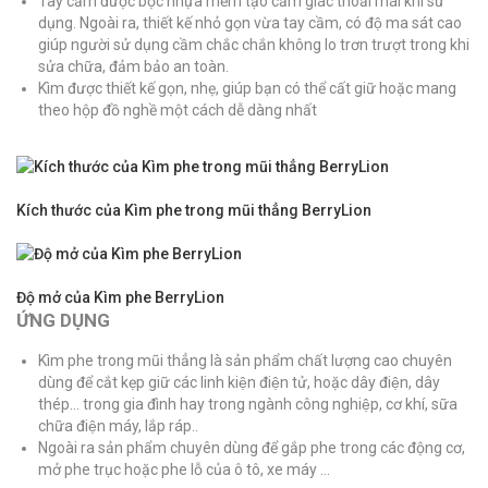
Tay cầm được bọc nhựa mềm tạo cảm giác thoải mái khi sử
dụng. Ngoài ra, thiết kế nhỏ gọn vừa tay cầm, có độ ma sát cao
giúp người sử dụng cầm chắc chắn không lo trơn trượt trong khi
sửa chữa, đảm bảo an toàn.
Kìm được thiết kế gọn, nhẹ, giúp bạn có thể cất giữ hoặc mang
theo hộp đồ nghề một cách dễ dàng nhất
Kích thước của Kìm phe trong mũi thẳng BerryLion
Độ mở của Kìm phe BerryLion
ỨNG DỤNG
Kìm phe trong mũi thẳng là sản phẩm chất lượng cao chuyên
dùng để cắt kẹp giữ các linh kiện điện tử, hoặc dây điện, dây
thép… trong gia đình hay trong ngành công nghiệp, cơ khí, sữa
chữa điện máy, lắp ráp..
Ngoài ra sản phẩm chuyên dùng để gắp phe trong các động cơ,
mở phe trục hoặc phe lỗ của ô tô, xe máy …