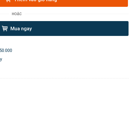
HOẶC
Mua ngay
50.000
ày