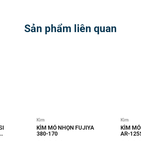
Sản phẩm liên quan
Kìm
Kìm
JIYA
KÌM MỎ NHỌN FUJIYA
Kìm mũ
AR-125S NHẬT BẢN
Keiba 