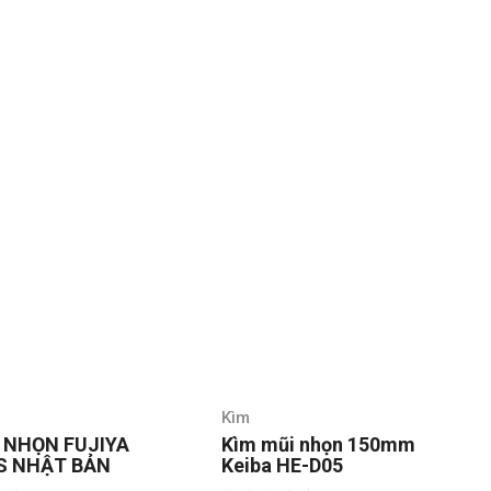
Kìm
i nhọn 150mm
Kìm mũi nhọn
HE-D05
phẳng120mm Keiba HF-
D04