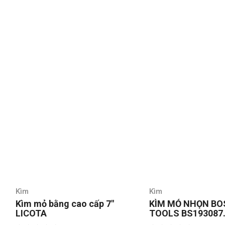
Kìm
Kìm
KÌM MỎ NHỌN BOSI
KÌM MỎ NHỌN FU
TOOLS BS193087
380-170
8INCH/200MM