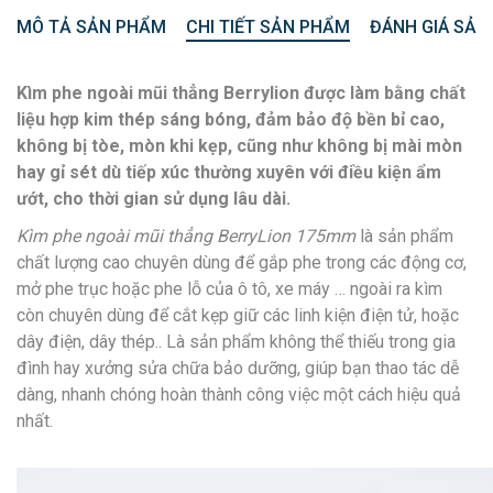
MÔ TẢ SẢN PHẨM
CHI TIẾT SẢN PHẨM
ĐÁNH GIÁ SẢN
Kìm phe ngoài mũi thẳng Berrylion được làm bằng chất
liệu hợp kim thép sáng bóng, đảm bảo độ bền bỉ cao,
không bị tòe, mòn khi kẹp, cũng như không bị mài mòn
hay gỉ sét dù tiếp xúc thường xuyên với điều kiện ẩm
ướt, cho thời gian sử dụng lâu dài.
Kìm phe ngoài mũi thẳng BerryLion 175mm
là sản phẩm
chất lượng cao chuyên dùng để gắp phe trong các động cơ,
mở phe trục hoặc phe lỗ của ô tô, xe máy … ngoài ra kìm
còn chuyên dùng để cắt kẹp giữ các linh kiện điện tử, hoặc
dây điện, dây thép.. Là sản phẩm không thể thiếu trong gia
đình hay xưởng sửa chữa bảo dưỡng, giúp bạn thao tác dễ
dàng, nhanh chóng hoàn thành công việc một cách hiệu quả
nhất.