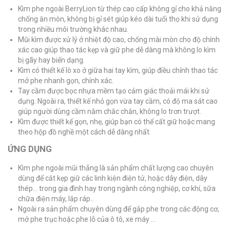
Kìm phe ngoài BerryLion từ thép cao cấp không gỉ cho khả năng
chống ăn mòn, không bị gỉ sét giúp kéo dài tuổi thọ khi sử dụng
trong nhiều môi trường khác nhau.
Mũi kìm được xử lý ở nhiệt độ cao, chống mài mòn cho độ chính
xác cao giúp thao tác kẹp và giữ phe dễ dàng mà không lo kìm
bị gãy hay biến dạng.
Kìm có thiết kế lò xo ở giữa hai tay kìm, giúp điều chỉnh thao tác
mở phe nhanh gọn, chính xác.
Tay cầm được bọc nhựa mềm tạo cảm giác thoải mái khi sử
dụng. Ngoài ra, thiết kế nhỏ gọn vừa tay cầm, có độ ma sát cao
giúp người dùng cầm nắm chắc chắn, không lo trơn trượt.
Kìm được thiết kế gọn, nhẹ, giúp bạn có thể cất giữ hoặc mang
theo hộp đồ nghề một cách dễ dàng nhất.
ỨNG DỤNG
Kìm phe ngoài mũi thẳng là sản phẩm chất lượng cao chuyên
dùng để cắt kẹp giữ các linh kiện điện tử, hoặc dây điện, dây
thép… trong gia đình hay trong ngành công nghiệp, cơ khí, sữa
chữa điện máy, lắp ráp..
Ngoài ra sản phẩm chuyên dùng để gắp phe trong các động cơ,
mở phe trục hoặc phe lỗ của ô tô, xe máy …