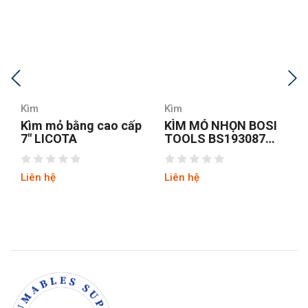
Kìm
Kìm
KÌM MỎ NHỌN BOSI
Kìm mỏ nhọn Fujiya
TOOLS BS193087
350-200
8INCH/200MM
Liên hệ
Liên hệ