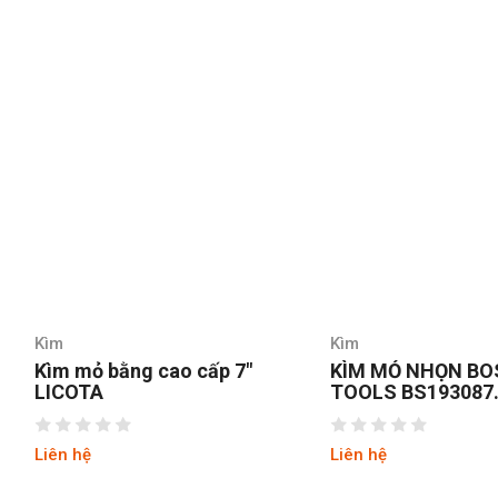
Kìm
Kìm
Kìm mỏ bằng cao cấp 7″
KÌM MỎ NHỌN BO
LICOTA
TOOLS BS193087
8INCH/200MM
Liên hệ
Liên hệ