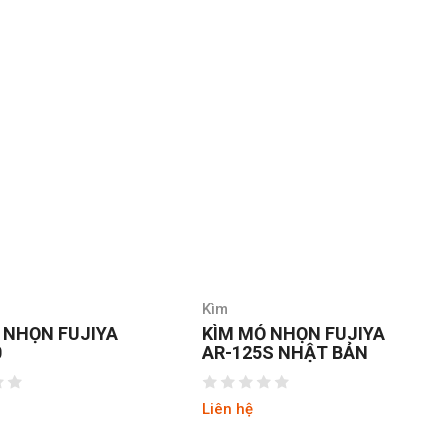
Kìm
 NHỌN FUJIYA
KÌM MỎ NHỌN FUJIYA
0
AR-125S NHẬT BẢN
Liên hệ