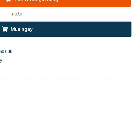
HOẶC
Mua ngay
50.000
ày