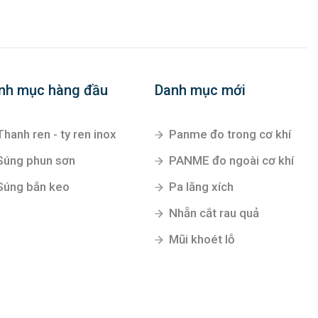
nh mục hàng đầu
Danh mục mới
Thanh ren - ty ren inox
Panme đo trong cơ khí
Súng phun sơn
PANME đo ngoài cơ khí
Súng bắn keo
Pa lăng xích
Nhẵn cắt rau quả
Mũi khoét lỗ