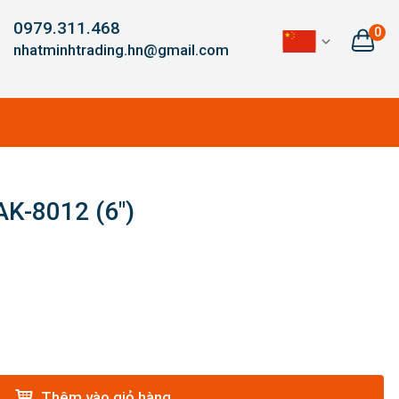
0979.311.468
0
nhatminhtrading.hn@gmail.com
AK-8012 (6″)
Thêm vào giỏ hàng