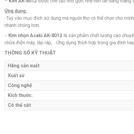
–
Kìm AK-8012
được chế tạo nhỏ gọn, nhẹ nên dễ dàng mang t
Ứng dụng:
-Tuỳ vào mục đích sử dụng mà người thợ có thể chọn cho mình
nhanh chóng hơn.
Kìm nhọn Asaki AK-8012
là sản phẩm chất lượng cao chuyên
–
chữa điện máy, lắp ráp,… Ứng dụng thích hợp trong gia đình h
THÔNG SỐ KỸ THUẬT
Hãng sản xuất
Xuất xứ
Công nghệ
Kích thước:
Có thể cắt