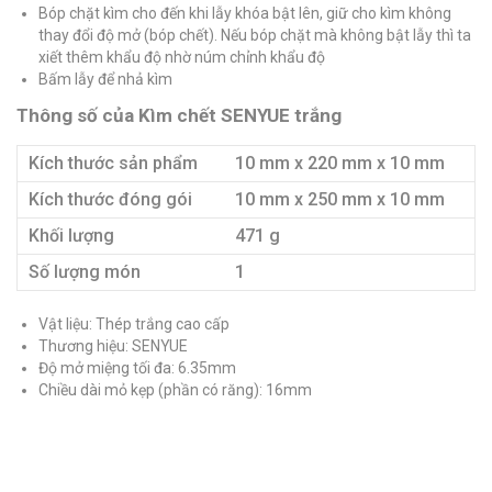
Bóp chặt kìm cho đến khi lẫy khóa bật lên, giữ cho kìm không
thay đổi độ mở (bóp chết). Nếu bóp chặt mà không bật lẫy thì ta
xiết thêm khẩu độ nhờ núm chỉnh khẩu độ
Bấm lẫy để nhả kìm
Thông số của Kìm chết SENYUE trắng
Kích thước sản phẩm
10 mm x 220 mm x 10 mm
Kích thước đóng gói
10 mm x 250 mm x 10 mm
Khối lượng
471 g
Số lượng món
1
Vật liệu: Thép trắng cao cấp
Thương hiệu: SENYUE
Độ mở miệng tối đa: 6.35mm
Chiều dài mỏ kẹp (phần có răng): 16mm