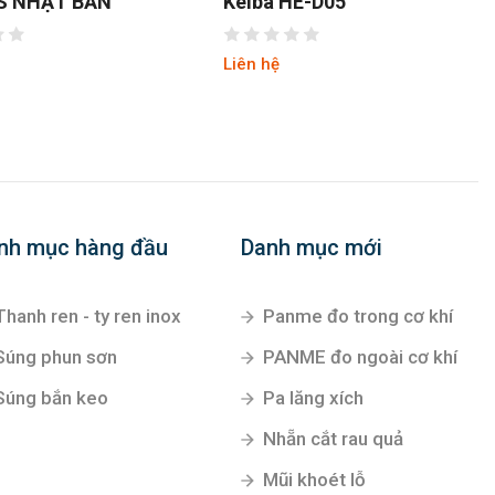
S NHẬT BẢN
Keiba HE-D05
Liên hệ
nh mục hàng đầu
Danh mục mới
Thanh ren - ty ren inox
Panme đo trong cơ khí
Súng phun sơn
PANME đo ngoài cơ khí
Súng bắn keo
Pa lăng xích
Nhẵn cắt rau quả
Mũi khoét lỗ