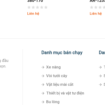
380-170
AR-125
Liên hệ
Liên hệ
Danh mục bán chạy
Da
g đầu
họn.
Xe nâng
Vòi tưới cây
Vật liệu mài cắt
Thiết bị và vật tư điện
Bu lông