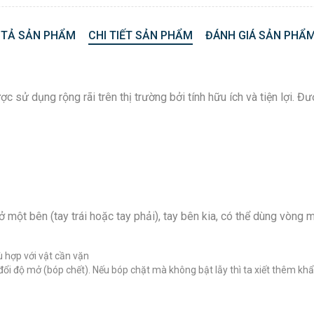
 TẢ SẢN PHẨM
CHI TIẾT SẢN PHẨM
ĐÁNH GIÁ SẢN PHẨM
 sử dụng rộng rãi trên thị trường bởi tính hữu ích và tiện lợi. 
ột bên (tay trái hoặc tay phải), tay bên kia, có thể dùng vòng mi
 hợp với vật cần vặn
 đổi độ mở (bóp chết). Nếu bóp chặt mà không bật lẫy thì ta xiết thêm k