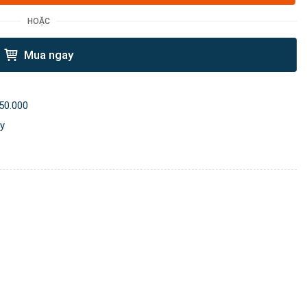
HOẶC
Mua ngay
50.000
ày