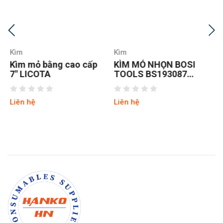
Kìm
Kìm
KÌM MỎ NHỌN BOSI
Kìm mỏ nhọn Fujiya
TOOLS BS193087
350-200
8INCH/200MM
Liên hệ
Liên hệ