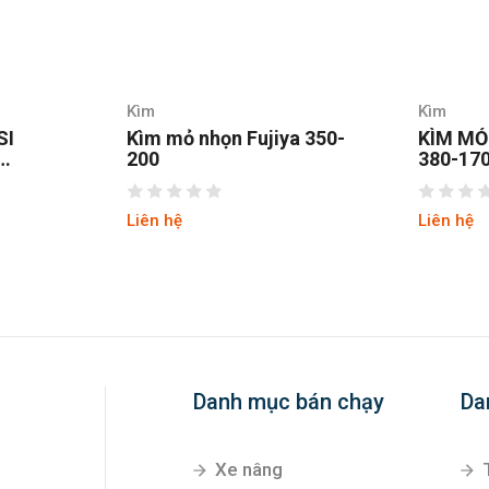
Kìm
Kìm
iya 350-
KÌM MỎ NHỌN FUJIYA
KÌM M
380-170
AR-12
Liên hệ
Liên hệ
Danh mục bán chạy
Da
Xe nâng