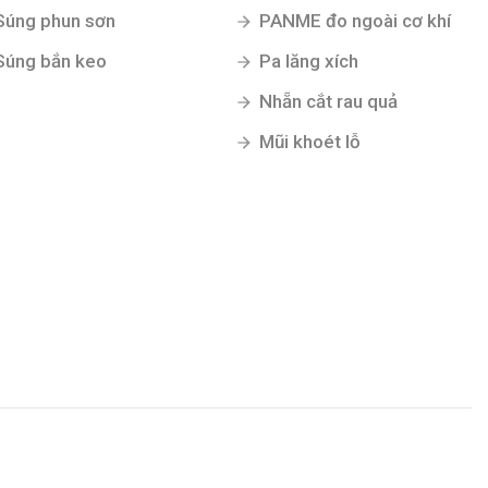
Súng phun sơn
PANME đo ngoài cơ khí
Súng bắn keo
Pa lăng xích
Nhẵn cắt rau quả
Mũi khoét lỗ
Gửi