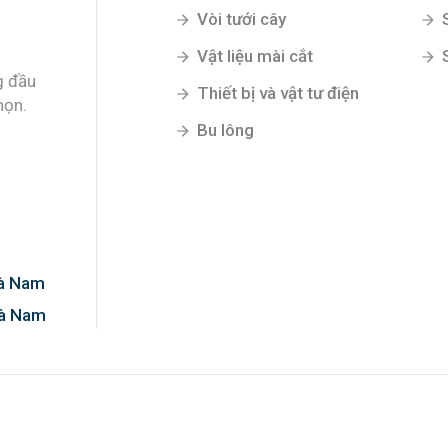
Vòi tưới cây
Vật liệu mài cắt
g đầu
Thiết bị và vật tư điện
họn.
Bu lông
Hà Nam
Hà Nam
0%!