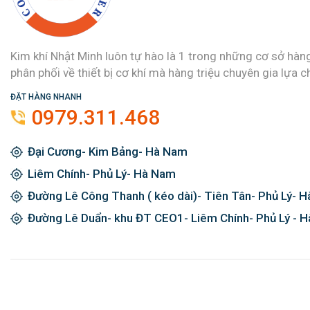
Kim khí Nhật Minh luôn tự hào là 1 trong những cơ sở hàn
phân phối về thiết bị cơ khí mà hàng triệu chuyên gia lựa c
ĐẶT HÀNG NHANH
0979.311.468
Đại Cương- Kim Bảng- Hà Nam
Liêm Chính- Phủ Lý- Hà Nam
Đường Lê Công Thanh ( kéo dài)- Tiên Tân- Phủ Lý- 
Đường Lê Duẩn- khu ĐT CEO1- Liêm Chính- Phủ Lý - 
Đăng ký ngay và được giảm giá 2