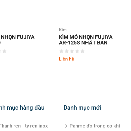
Kìm
Ỏ NHỌN FUJIYA
Kìm mũi nhọn 150mm
5S NHẬT BẢN
Keiba HE-D05
Liên hệ
nh mục hàng đầu
Danh mục mới
Thanh ren - ty ren inox
Panme đo trong cơ khí