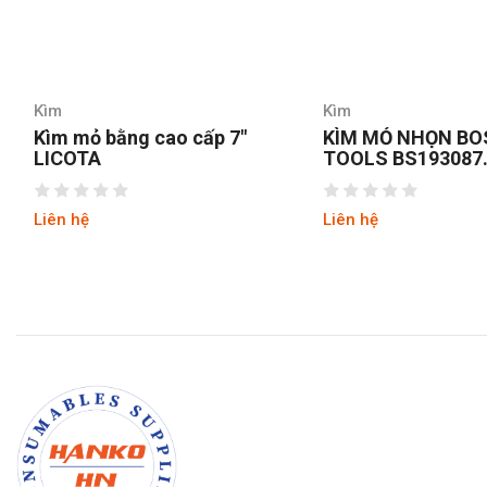
Kìm
Kìm
KÌM MỎ NHỌN BOSI
Kìm mỏ nhọn Fuj
TOOLS BS193087
200
8INCH/200MM
Liên hệ
Liên hệ