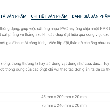
 TẢ SẢN PHẨM
CHI TIẾT SẢN PHẨM
ĐÁNH GIÁ SẢN PHẨM
ng dụng, giúp việc cắt ống nhựa PVC hay ống chịu nhiệt PPR trở
t cắt phẳng và thẳng sau khi cắt. Giúp đạt hiệu quả công việc cao
ỗi gia đình, mỗi công trình,…Việc lắp đặt,tháo dỡ các ống nhựa 
của ống, thông thường ta hay sử dụng vật dụng như cưa, dao,… Tuy 
hông dụng của các ống) chỉ với thao tác đơn giản, ta đã có thể l
45 mm x 200 mm x 20 mm
75 mm x 240 mm x 20 mm