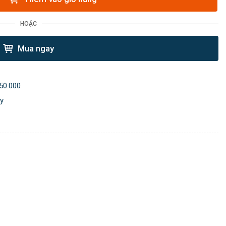
HOẶC
Mua ngay
50.000
ày