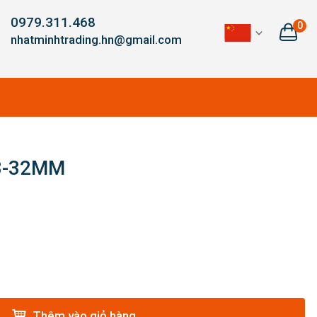
0979.311.468
0
nhatminhtrading.hn@gmail.com
3-32MM
Thêm vào giỏ hàng