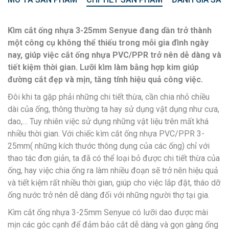
Kìm cắt ống nhựa 3-25mm Senyue đang dần trở thành
một công cụ không thể thiếu trong mỗi gia đình ngày
nay, giúp việc cắt ống nhựa PVC/PPR trở nên dễ dàng và
tiết kiệm thời gian. Lưỡi kìm làm bằng hợp kim giúp
đường cắt đẹp và mịn, tăng tính hiệu quả công việc.
Đôi khi ta gặp phải những chi tiết thừa, cần chia nhỏ chiều
dài của ống, thông thường ta hay sử dụng vật dụng như cưa,
dao,… Tuy nhiên việc sử dụng những vật liệu trên mất khá
nhiều thời gian. Với chiếc kìm cắt ống nhựa PVC/PPR 3-
25mm( những kích thước thông dụng của các ống) chỉ với
thao tác đơn giản, ta đã có thể loại bỏ được chi tiết thừa của
ống, hay việc chia ống ra làm nhiều đoạn sẽ trở nên hiệu quả
và tiết kiệm rất nhiều thời gian, giúp cho việc lắp đặt, tháo dỡ
ống nước trở nên dễ dàng đối với những người thợ tại gia.
Kìm cắt ống nhựa 3-25mm Senyue có lưỡi dao được mài
mịn các góc cạnh để đảm bảo cắt dễ dàng và gọn gàng ống