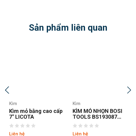
Sản phẩm liên quan
Kìm
Kìm
p
KÌM MỎ NHỌN BOSI
Kìm mỏ nhọn Fujiya
TOOLS BS193087
350-200
8INCH/200MM
Liên hệ
Liên hệ