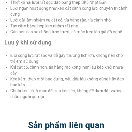
Thiết kế hai lưỡi rất độc đáo bằng thép SK5 Nhật Bản
Lưỡi ngắn hoạt động như kéo cắt cành cộng lực, chuyên trị cành
cứng
Lưỡi dài làm nhiệm vụ cắt cỏ, tỉa hàng rào, tỉa cành nhỏ
Tay cầm bằng hợp kim nhôm rất nhẹ
Càn bọc cao su chống trơn trượt, có móc treo lên giá đồ nghề
Lưu ý khi sử dụng
lưỡi cộng lực rất sắc và dễ gây thương tích lớn, không nên cho
trẻ em sử dụng
Khi căt cỏ, cành non, tỉa hàng rào xong, nên lau kéo khỏi nhựa
cây
Kéo kèm theo một bao đựng, nếu đểu lâu không dùng hãy đeo
bao kéo
Chuôi kéo có lỗ móc để treo kéo lên, không để dưới đất vướng
chân người qua lại
Sản phẩm liên quan