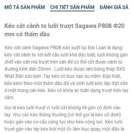
MÔ TẢ SẢN PHẨM
CHI TIẾT SẢN PHẨM
ĐÁNH GIÁ SẢN
Kéo cắt cành to lưỡi trượt Sagawa P808 Φ20
mm có thấm dầu
Kéo cắt cành Sagawa P808 sản xuất tại Đài Loan là dạng
kéo cắt cành to với kết cấu lưỡi khá đặc biệt, lưỡi không gắn
chết vào cán mà trượt trên cán để có thể cắt được cành to
đường kính đến 20mm . Lưỡi kéo được làm bằng thép SK5
Nhật Bản sắc bén. Tay kéo có bọc cao su mềm. Đặc biệt,
kéo kèm theo một thấm dầu để vệ sinh lưỡi kéo lắp đặt sẵn
ở mặt trong cán kéo. Kéo có khóa an toàn dạng trượt trên tay
cầm.
Gọi là kéo lưỡi trượt vì lưỡi cắt không hề gắn cố định vào
tay như các kéo thông thường (có thể gọi là kéo cố định)
hoặc gắn vào cơ cấu cộng lực như kéo cộng lực. Kéo lưỡi
trượt gắn vào tay kéo bởi một ốc làm trục quay, một đầu là