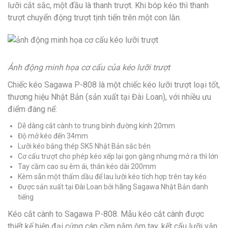
lưỡi cắt sắc, một đầu là thanh trượt. Khi bóp kéo thì thanh
trượt chuyển động trượt tịnh tiến trên một con lăn.
Ảnh động minh họa cơ cấu của kéo lưỡi trượt
Chiếc kéo Sagawa P-808 là một chiếc kéo lưỡi trượt loại tốt,
thương hiệu Nhật Bản (sản xuất tại Đài Loan), với nhiều ưu
điểm đáng nể:
Dễ dàng cắt cành to trung bình đường kính 20mm
Độ mở kéo đến 34mm
Lưỡi kéo bằng thép SK5 Nhật Bản sắc bén
Cơ cấu trượt cho phép kéo xếp lại gọn gàng nhưng mở ra thì lớn
Tay cầm cao su êm ái, thân kéo dài 200mm
Kèm sẵn một thấm dầu để lau lưỡi kéo tích hợp trên tay kéo
Được sản xuất tại Đài Loan bởi hãng Sagawa Nhật Bản danh
tiếng
Kéo cắt cành to Sagawa P-808. Mẫu kéo cắt cành được
thiết kế hiện đại cứng cáp cầm nắm ôm tay, kết cấu lưỡi vận