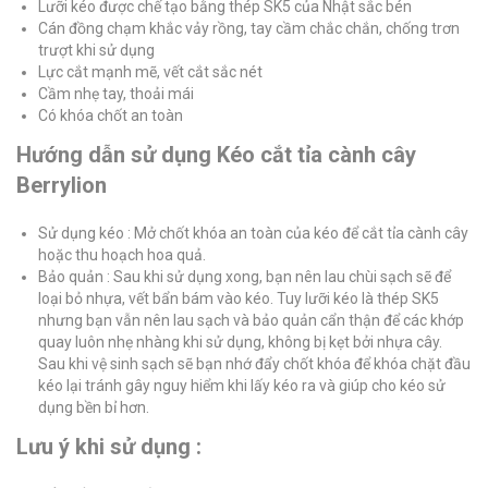
Lưỡi kéo được chế tạo bằng thép SK5 của Nhật sắc bén
Cán đồng chạm khắc vảy rồng, tay cầm chắc chắn, chống trơn
trượt khi sử dụng
Lực cắt mạnh mẽ, vết cắt sắc nét
Cầm nhẹ tay, thoải mái
Có khóa chốt an toàn
Hướng dẫn sử dụng Kéo cắt tỉa cành cây
Berrylion
Sử dụng kéo : Mở chốt khóa an toàn của kéo để cắt tỉa cành cây
hoặc thu hoạch hoa quả.
Bảo quản : Sau khi sử dụng xong, bạn nên lau chùi sạch sẽ để
loại bỏ nhựa, vết bẩn bám vào kéo. Tuy lưỡi kéo là thép SK5
nhưng bạn vẫn nên lau sạch và bảo quản cẩn thận để các khớp
quay luôn nhẹ nhàng khi sử dụng, không bị kẹt bởi nhựa cây.
Sau khi vệ sinh sạch sẽ bạn nhớ đẩy chốt khóa để khóa chặt đầu
kéo lại tránh gây nguy hiểm khi lấy kéo ra và giúp cho kéo sử
dụng bền bỉ hơn.
Lưu ý khi sử dụng :