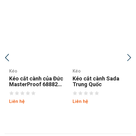
Kéo
Kéo
c
Kéo cắt cành Sada
Kéo cắt cành to lưỡi
Trung Quốc
trượt Sagawa P808
Φ20 mm có thấm dầu
Liên hệ
Liên hệ