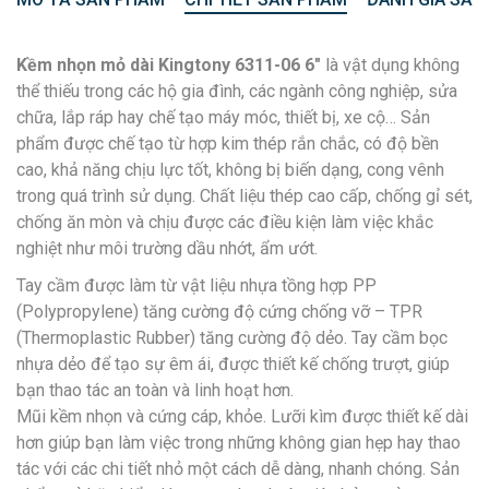
Kềm nhọn mỏ dài Kingtony 6311-06 6″
là vật dụng không
thể thiếu trong các hộ gia đình, các ngành công nghiệp, sửa
chữa, lắp ráp hay chế tạo máy móc, thiết bị, xe cộ… Sản
phẩm được chế tạo từ hợp kim thép rắn chắc, có độ bền
cao, khả năng chịu lực tốt, không bị biến dạng, cong vênh
trong quá trình sử dụng. Chất liệu thép cao cấp, chống gỉ sét,
chống ăn mòn và chịu được các điều kiện làm việc khắc
nghiệt như môi trường dầu nhớt, ẩm ướt.
Tay cầm được làm từ vật liệu nhựa tồng hợp PP
(Polypropylene) tăng cường độ cứng chống vỡ – TPR
(Thermoplastic Rubber) tăng cường độ dẻo. Tay cầm bọc
nhựa dẻo để tạo sự êm ái, được thiết kế chống trượt, giúp
bạn thao tác an toàn và linh hoạt hơn.
Mũi kềm nhọn và cứng cáp, khỏe. Lưỡi kìm được thiết kế dài
hơn giúp bạn làm việc trong những không gian hẹp hay thao
tác với các chi tiết nhỏ một cách dễ dàng, nhanh chóng. Sản