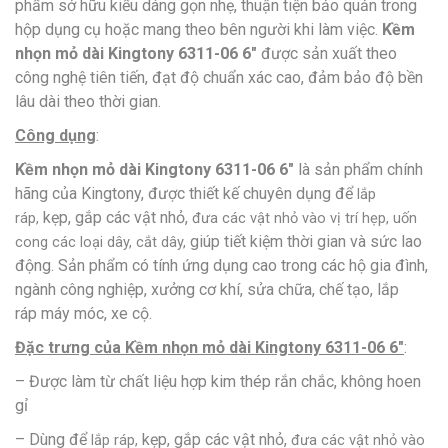
phẩm sở hữu kiểu dáng gọn nhẹ, thuận tiện bảo quản trong
hộp dụng cụ hoặc mang theo bên người khi làm việc.
Kềm
nhọn mỏ dài Kingtony 6311-06 6″
được sản xuất theo
công nghệ tiên tiến, đạt độ chuẩn xác cao, đảm bảo độ bền
lâu dài theo thời gian.
Công dụng
:
Kềm nhọn mỏ dài Kingtony 6311-06 6″
là sản phẩm chính
hãng của Kingtony, được thiết kế chuyên dụng để
lắp
kẹp, gắp các vật nhỏ,
ráp,
đưa các vật nhỏ vào vị trí hẹp,
uốn
giúp tiết kiệm thời gian và sức lao
cong các loại dây, cắt dây,
động. Sản phẩm có tính ứng dụng cao trong các hộ gia đình,
ngành công nghiệp, xưởng cơ khí, sửa chữa, chế tạo, lắp
ráp máy móc, xe cộ.
Đặc trưng của Kềm nhọn mỏ dài Kingtony 6311-06 6″
:
– Được làm từ chất liệu hợp kim thép rắn chắc, không hoen
gỉ
– Dùng để
kẹp, gắp các vật nhỏ,
lắp ráp,
đưa các vật nhỏ vào