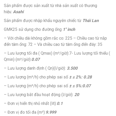
Sản phẩm được sản xuất từ nhà sản xuất có thương
hiệu:
Asahi
Sản phẩm được nhập khẩu nguyên chiếc từ
Thái Lan
GMK25 sử dụng cho đường ống
1″ inch
– Với chiều dài không gồm rắc co: 225 – Chiều cao từ nắp
đến tâm ống: 72 – Và chiều cao từ tâm ống đến đáy: 35
– Lưu lượng tối đa ( Qmax) (m³/giờ):7- Lưu lượng tối thiểu (
Qmin) (m³/giờ):
0.07
– Lưu lượng danh định ( Qn)(l/giờ):
3.500
– Lưu lượng (m³/h) cho phép sai số
± ≤ 2%: 0.28
– Lưu lượng (m³/h) cho phép sai số
± ≤ 5%:0.07
– Lưu lượng bắt đầu hoạt động (l/giờ):
20
– Đơn vị hiển thị nhỏ nhất (lít):
0.1
– Đơn vị đo tối đa (m³):
9.999