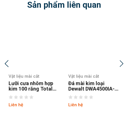
Sản phẩm liên quan
liệu mài cắt
Vật liệu mài cắt
Vật liệu 
i cưa nhôm hợp
Đá mài kim loại
Đá mài 
 100 răng Total
Dewalt DWA4500IA-
28341 1
C2337210 254mm
B1 100x6x16mm
mm
 hệ
Liên hệ
Liên hệ