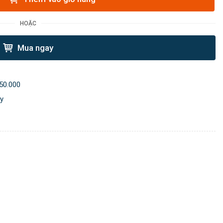
HOẶC
Mua ngay
50.000
ày