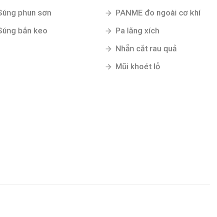
Súng phun sơn
PANME đo ngoài cơ khí
Súng bắn keo
Pa lăng xích
Nhẵn cắt rau quả
Mũi khoét lỗ
Gửi