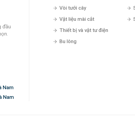
Vòi tưới cây
Vật liệu mài cắt
g đầu
Thiết bị và vật tư điện
họn.
Bu lông
Hà Nam
Hà Nam
0%!