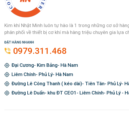
Kim khí Nhật Minh luôn tự hào là 1 trong những cơ sở hàn
phân phối về thiết bị cơ khí mà hàng triệu chuyên gia lựa c
ĐẶT HÀNG NHANH
0979.311.468
Đại Cương- Kim Bảng- Hà Nam
Liêm Chính- Phủ Lý- Hà Nam
Đường Lê Công Thanh ( kéo dài)- Tiên Tân- Phủ Lý- 
Đường Lê Duẩn- khu ĐT CEO1- Liêm Chính- Phủ Lý - 
Đăng ký ngay và được giảm giá 2