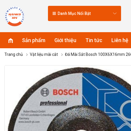
Danh Mục Nổi Bật
Sản phẩm
Giới thiệu
Tin tức
Liên hệ
Trang chủ
Vật liệu mài cắt
Đá Mài Sắt Bosch 100X6X16mm 2