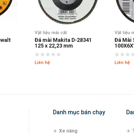
Vật liệu mài cắt
Vật liệu 
ewalt
Đá mài Makita D-28341
Đá Mài 
125 x 22,23 mm
100X6
Liên hệ
Liên hệ
Danh mục bán chạy
Da
Xe nâng