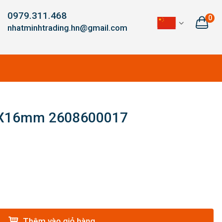
0979.311.468
0
nhatminhtrading.hn@gmail.com
6X16mm 2608600017
Thêm vào giỏ hàng