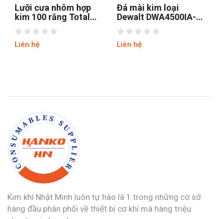
Đá mài kim loại
Đá mài Makita D-
Dewalt DWA4500IA-
28341 125 x 22,23
m
B1 100x6x16mm
mm
Liên hệ
Liên hệ
Kim khí Nhật Minh luôn tự hào là 1 trong những cơ sở
hàng đầu phân phối về thiết bị cơ khí mà hàng triệu