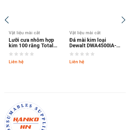
Vật liệu mài cắt
Vật liệu mài cắt
m hợp
Đá mài kim loại
Đá mài Makita D-
Total
Dewalt DWA4500IA-
28341 125 x 22,2
 254mm
B1 100x6x16mm
mm
Liên hệ
Liên hệ