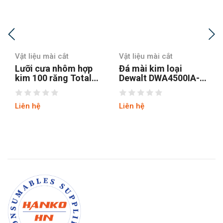
Vật liệu mài cắt
Vật liệu mài cắt
ợp
Đá mài kim loại
Đá mài Makita D-
al
Dewalt DWA4500IA-
28341 125 x 22,23
4mm
B1 100x6x16mm
mm
Liên hệ
Liên hệ