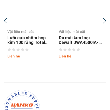
Vật liệu mài cắt
Vật liệu mài cắt
V
Lưỡi cưa nhôm hợp
Đá mài kim loại
Đ
kim 100 răng Total
Dewalt DWA4500IA-
2
TAC2337210 254mm
B1 100x6x16mm
Liên hệ
Liên hệ
L