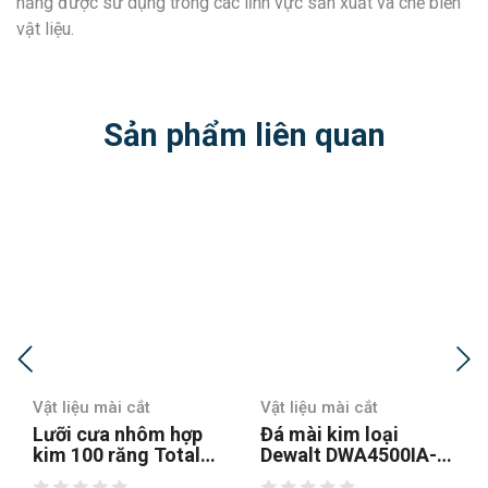
năng được sử dụng trong các lĩnh vực sản xuất và chế biến
vật liệu.
Sản phẩm liên quan
Vật liệu mài cắt
Vật liệu mài cắt
p
Đá mài kim loại
Đá mài Makita D-
Dewalt DWA4500IA-
28341 125 x 22,23
mm
B1 100x6x16mm
mm