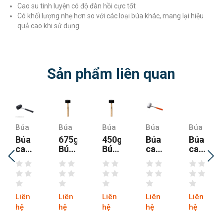
Cao su tinh luyện có độ đàn hồi cực tốt
Có khối lượng nhẹ hơn so với các loại búa khác, mang lại hiệu
quả cao khi sử dụng
Sản phẩm liên quan
Búa
Búa
Búa
Búa
Búa
Búa
675g
450g
Búa
Búa
cao
Búa
Búa
cao
cao
su
cao
cao
su
su
0.7KG
su
su
trắng
đen
30CM
Stanley
Stanley
cao
cao
ion
berrylion
57-
57-
cấp
cấp
528
527
Asaki
Asaki
Liên
Liên
Liên
Liên
Liên
AK-
AK-
hệ
hệ
hệ
hệ
hệ
9529
9527