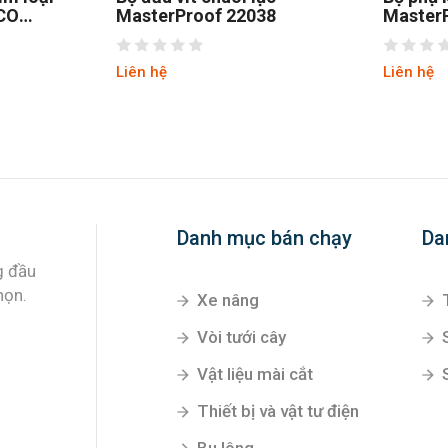
GCO
MasterProof 22038
MasterP
Đức 20
Liên hệ
Liên hệ
Danh mục bán chạy
Da
Xe nâng
Vòi tưới cây
Vật liệu mài cắt
g đầu
Thiết bị và vật tư điện
họn.