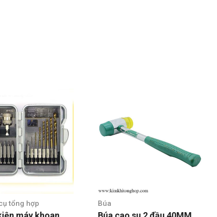
cụ tổng hợp
Búa
kiện máy khoan
Búa cao su 2 đầu 40MM