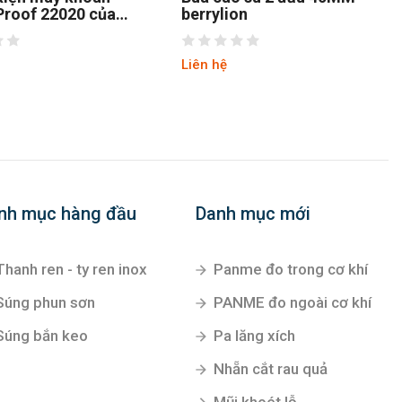
roof 22020 của
berrylion
 món
Liên hệ
nh mục hàng đầu
Danh mục mới
Thanh ren - ty ren inox
Panme đo trong cơ khí
Súng phun sơn
PANME đo ngoài cơ khí
Súng bắn keo
Pa lăng xích
Nhẵn cắt rau quả