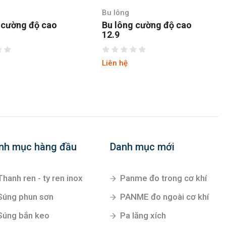
Bu lông
 cường độ cao
Bu lông cường độ cao
12.9
Liên hệ
nh mục hàng đầu
Danh mục mới
Thanh ren - ty ren inox
Panme đo trong cơ khí
Súng phun sơn
PANME đo ngoài cơ khí
Súng bắn keo
Pa lăng xích