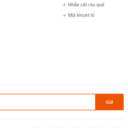
Nhẵn cắt rau quả
Mũi khoét lỗ
Gửi