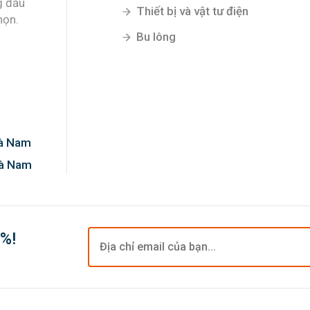
g đầu
Thiết bị và vật tư điện
họn.
Bu lông
Hà Nam
Hà Nam
0%!