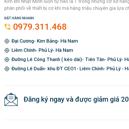
Kim khí Nhật Minh luôn tự hào là 1 trong những cơ sở hàn
phân phối về thiết bị cơ khí mà hàng triệu chuyên gia lựa c
ĐẶT HÀNG NHANH
0979.311.468
Đại Cương- Kim Bảng- Hà Nam
Liêm Chính- Phủ Lý- Hà Nam
Đường Lê Công Thanh ( kéo dài)- Tiên Tân- Phủ Lý- 
Đường Lê Duẩn- khu ĐT CEO1- Liêm Chính- Phủ Lý - 
Đăng ký ngay và được giảm giá 2