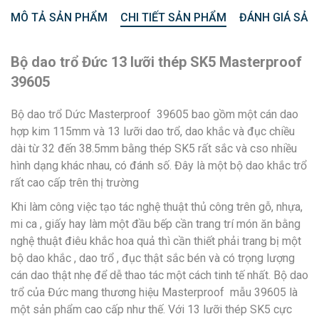
MÔ TẢ SẢN PHẨM
CHI TIẾT SẢN PHẨM
ĐÁNH GIÁ SẢN
Bộ dao trổ Đức 13 lưỡi thép SK5 Masterproof
39605
Bộ dao trổ Dức Masterproof 39605 bao gồm một cán dao
hợp kim 115mm và 13 lưỡi dao trổ, dao khắc và đục chiều
dài từ 32 đến 38.5mm bằng thép SK5 rất sắc và cso nhiều
hình dạng khác nhau, có đánh số. Đây là một bộ dao khắc trổ
rất cao cấp trên thị trường
Khi làm công việc tạo tác nghệ thuật thủ công trên gỗ, nhựa,
mi ca , giấy hay làm một đầu bếp cần trang trí món ăn bằng
nghệ thuật điêu khắc hoa quả thì cần thiết phải trang bị một
bộ dao khắc , dao trổ , đục thật sắc bén và có trọng lượng
cán dao thật nhẹ để dễ thao tác một cách tinh tế nhất. Bộ dao
trổ của Đức mang thương hiệu Masterproof mẫu 39605 là
một sản phẩm cao cấp như thế. Với 13 lưỡi thép SK5 cực