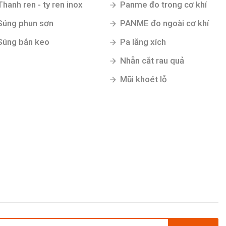
Thanh ren - ty ren inox
Panme đo trong cơ khí
Súng phun sơn
PANME đo ngoài cơ khí
Súng bắn keo
Pa lăng xích
Nhẵn cắt rau quả
Mũi khoét lỗ