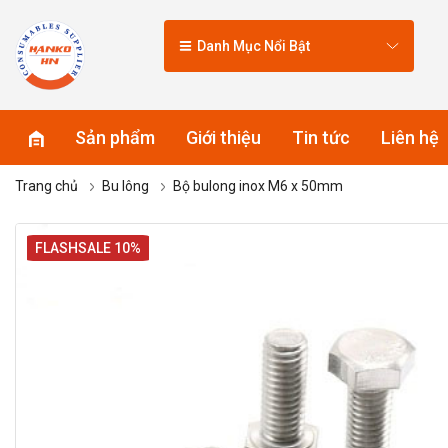
Danh Mục Nổi Bật
Sản phẩm
Giới thiệu
Tin tức
Liên hệ
Trang chủ
Bu lông
Bộ bulong inox M6 x 50mm
FLASHSALE 10%