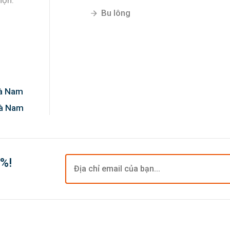
họn.
Bu lông
Hà Nam
Hà Nam
0%!