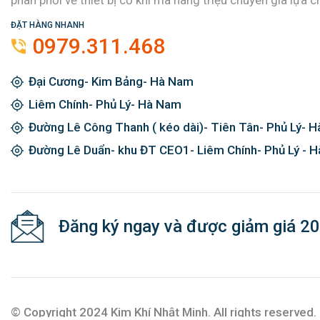
phân phối về thiết bị cơ khí mà hàng triệu chuyên gia lựa c
ĐẶT HÀNG NHANH
0979.311.468
Đại Cương- Kim Bảng- Hà Nam
Liêm Chính- Phủ Lý- Hà Nam
Đường Lê Công Thanh ( kéo dài)- Tiên Tân- Phủ Lý- 
Đường Lê Duẩn- khu ĐT CEO1- Liêm Chính- Phủ Lý - 
Đăng ký ngay và được giảm giá 2
© Copyright 2024 Kim Khí Nhật Minh. All rights reserved.