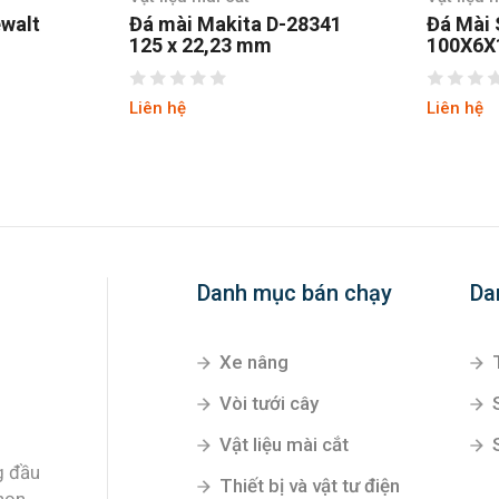
 D-28341
Đá Mài Sắt Bosch
Đá 
m
100X6X16mm
100
260
Liên hệ
Liên
Danh mục bán chạy
Da
Xe nâng
Vòi tưới cây
Vật liệu mài cắt
g đầu
Thiết bị và vật tư điện