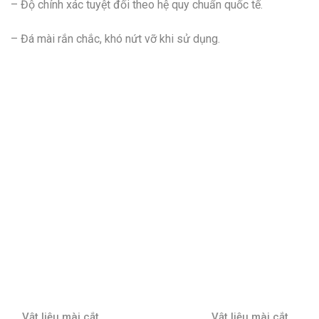
– Độ chính xác tuyệt đối theo hệ quy chuẩn quốc tế.
– Đá mài rắn chắc, khó nứt vỡ khi sử dụng.
Vật liệu mài cắt
Vật liệu mài cắt