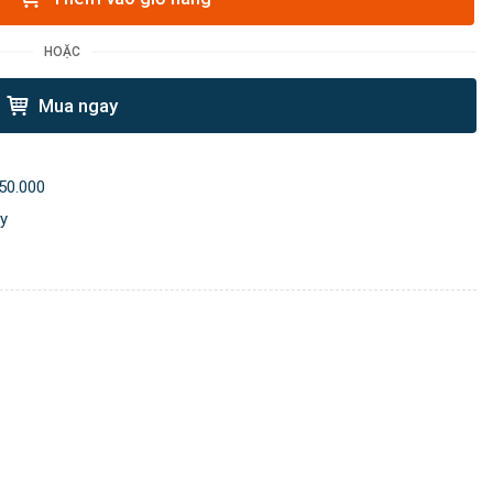
HOẶC
Mua ngay
50.000
ày