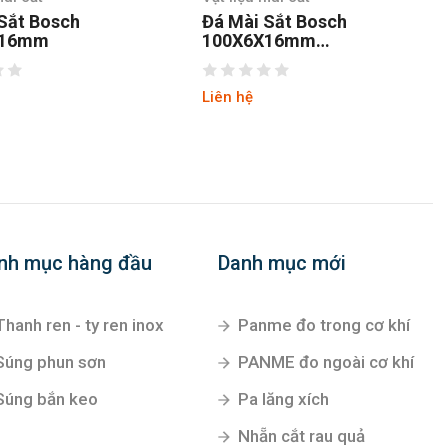
Mài Sắt Bosch
Đá mài sắt Makita A-
X6X16mm
84981 150 x 6 x 22mm
8600017
 hệ
Liên hệ
nh mục hàng đầu
Danh mục mới
Thanh ren - ty ren inox
Panme đo trong cơ khí
Súng phun sơn
PANME đo ngoài cơ khí
Súng bắn keo
Pa lăng xích
Nhẵn cắt rau quả