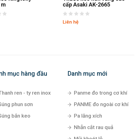
1m
cấp Asaki AK-2665
Liên hệ
nh mục hàng đầu
Danh mục mới
Thanh ren - ty ren inox
Panme đo trong cơ khí
Súng phun sơn
PANME đo ngoài cơ khí
Súng bắn keo
Pa lăng xích
Nhẵn cắt rau quả
Mũi khoét lỗ