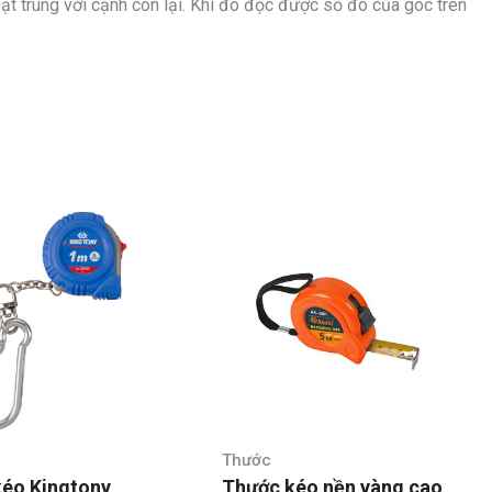
gạt trùng với cạnh còn lại. Khi đó đọc được số đo của góc trên
Thước
éo Kingtony
Thước kéo nền vàng cao