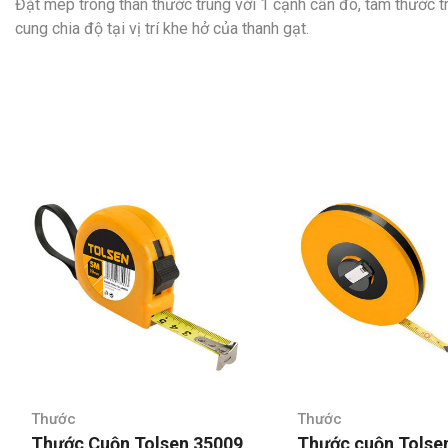
Đặt mép trong thân thước trùng với 1 cạnh cần đo, tâm thước tr
cung chia độ tại vị trí khe hở của thanh gạt.
Thước
Thước
Thước Cuộn Tolsen 35009
Thước cuộn Tolse