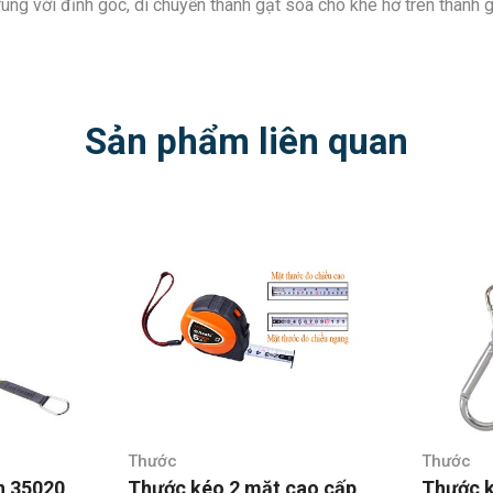
ùng với đỉnh góc, di chuyển thanh gạt soa cho khe hở trên thanh 
Sản phẩm liên quan
Thước
Thước
n 35020
Thước kéo 2 mặt cao cấp
Thước k