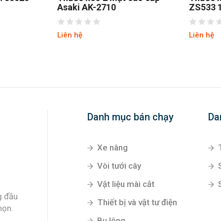
Asaki AK-2710
ZS533 
Liên hệ
Liên hệ
Danh mục bán chạy
Da
Xe nâng
Vòi tưới cây
Vật liệu mài cắt
g đầu
Thiết bị và vật tư điện
họn.
Bu lông