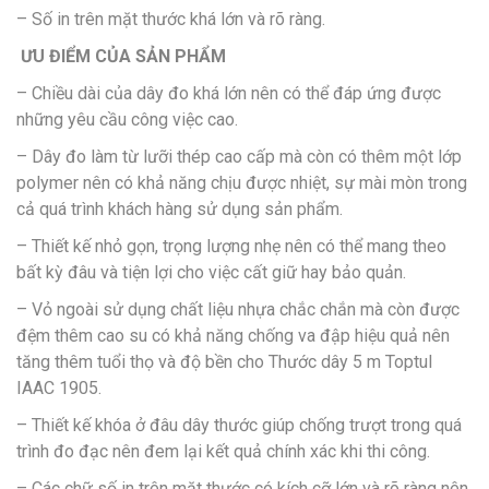
– Số in trên mặt thước khá lớn và rõ ràng.
ƯU ĐIỂM CỦA SẢN PHẨM
– Chiều dài của dây đo khá lớn nên có thể đáp ứng được
những yêu cầu công việc cao.
– Dây đo làm từ lưỡi thép cao cấp mà còn có thêm một lớp
polymer nên có khả năng chịu được nhiệt, sự mài mòn trong
cả quá trình khách hàng sử dụng sản phẩm.
– Thiết kế nhỏ gọn, trọng lượng nhẹ nên có thể mang theo
bất kỳ đâu và tiện lợi cho việc cất giữ hay bảo quản.
– Vỏ ngoài sử dụng chất liệu nhựa chắc chắn mà còn được
đệm thêm cao su có khả năng chống va đập hiệu quả nên
tăng thêm tuổi thọ và độ bền cho Thước dây 5 m Toptul
IAAC 1905.
– Thiết kế khóa ở đâu dây thước giúp chống trượt trong quá
trình đo đạc nên đem lại kết quả chính xác khi thi công.
– Các chữ số in trên mặt thước có kích cỡ lớn và rõ ràng nên