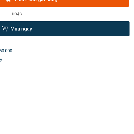
HOẶC
Mua ngay
50.000
ày