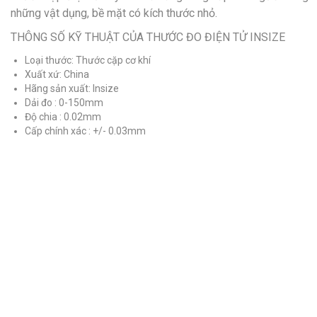
những vật dụng, bề mặt có kích thước nhỏ.
THÔNG SỐ KỸ THUẬT CỦA THƯỚC ĐO ĐIỆN TỬ INSIZE
Loại thước: Thước cặp cơ khí
Xuất xứ: China
Hãng sản xuất: Insize
Dải đo : 0-150mm
Độ chia : 0.02mm
Cấp chính xác : +/- 0.03mm