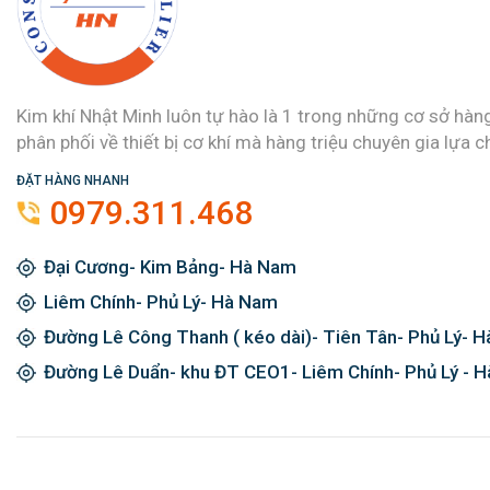
Kim khí Nhật Minh luôn tự hào là 1 trong những cơ sở hàn
phân phối về thiết bị cơ khí mà hàng triệu chuyên gia lựa c
ĐẶT HÀNG NHANH
0979.311.468
Đại Cương- Kim Bảng- Hà Nam
Liêm Chính- Phủ Lý- Hà Nam
Đường Lê Công Thanh ( kéo dài)- Tiên Tân- Phủ Lý- 
Đường Lê Duẩn- khu ĐT CEO1- Liêm Chính- Phủ Lý - 
Đăng ký ngay và được giảm giá 2