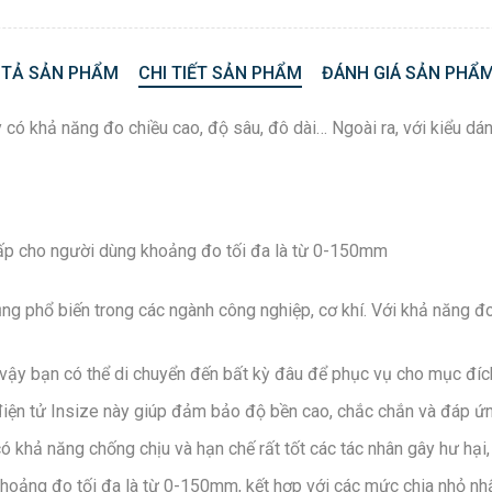
 TẢ SẢN PHẨM
CHI TIẾT SẢN PHẨM
ĐÁNH GIÁ SẢN PHẨM
ó khả năng đo chiều cao, độ sâu, đô dài… Ngoài ra, với kiểu dáng
g phổ biến trong các ngành công nghiệp, cơ khí. Với khả năng đo
ì vậy bạn có thể di chuyển đến bất kỳ đâu để phục vụ cho mục đíc
 điện tử Insize này giúp đảm bảo độ bền cao, chắc chắn và đáp ứ
khả năng chống chịu và hạn chế rất tốt các tác nhân gây hư hại, 
hoảng đo tối đa là từ 0-150mm, kết hợp với các mức chia nhỏ nh