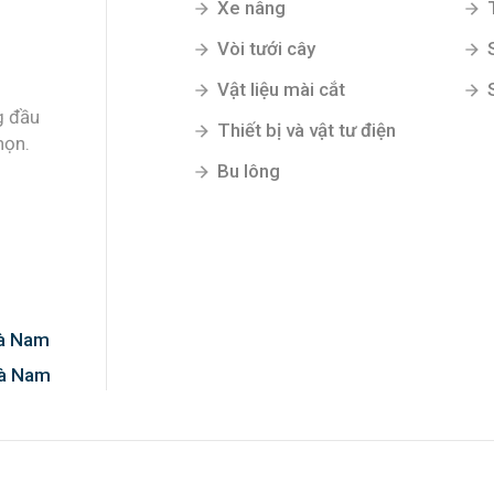
Xe nâng
Vòi tưới cây
Vật liệu mài cắt
g đầu
Thiết bị và vật tư điện
họn.
Bu lông
Hà Nam
Hà Nam
0%!