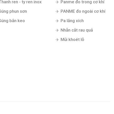
Thanh ren - ty ren inox
Panme đo trong cơ khí
Súng phun sơn
PANME đo ngoài cơ khí
Súng bắn keo
Pa lăng xích
Nhẵn cắt rau quả
Mũi khoét lỗ